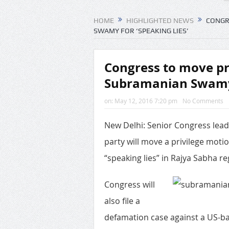
HOME
HIGHLIGHTED NEWS
CONGR
SWAMY FOR ‘SPEAKING LIES’
Congress to move pr
Subramanian Swamy f
on:
May 12, 2016 7:20 pm
No Comments
New Delhi: Senior Congress lead
party will move a privilege mot
“speaking lies” in Rajya Sabha r
Congress will
also file a
defamation case against a US-b