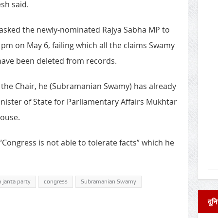
sh said.
asked the newly-nominated Rajya Sabha MP to
 pm on May 6, failing which all the claims Swamy
ave been deleted from records.
f the Chair, he (Subramanian Swamy) has already
inister of State for Parliamentary Affairs Mukhtar
House.
“Congress is not able to tolerate facts” which he
 janta party
congress
Subramanian Swamy
दुनि