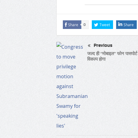
Share
Tweet
Share
0
Previous
जल्द ही “मोबाइल” फोन पासपोर्ट
विकल्प होगा