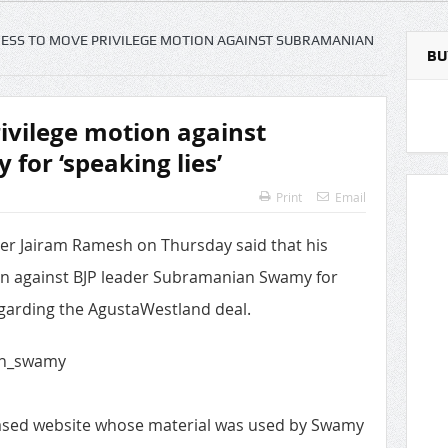
ESS TO MOVE PRIVILEGE MOTION AGAINST SUBRAMANIAN
BU
ivilege motion against
or ‘speaking lies’
Print
Email
er Jairam Ramesh on Thursday said that his
ion against BJP leader Subramanian Swamy for
egarding the AgustaWestland deal.
ased website whose material was used by Swamy