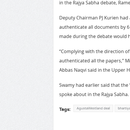
in the Rajya Sabha debate, Rame
Deputy Chairman PJ Kurien had 
authenticate all documents by 6
made during the debate would h
“Complying with the direction o
authenticated all the papers,” M
Abbas Naqvi said in the Upper 
Swamy had earlier said that the 
spoke about in the Rajya Sabha.
AgustaWestland deal
bhartiya
Tags: