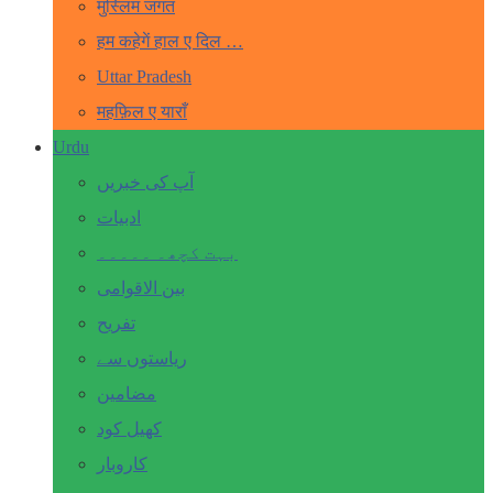
मुस्लिम जगत
हम कहेगें हाल ए दिल …
Uttar Pradesh
महफ़िल ए याराँ
Urdu
آپ کی خبریں
ادبیات
بہت کچھ۔ ۔۔۔۔۔
بین الاقوامی
تفریح
ریاستوں سے
مضامین
کھیل کود
کاروبار