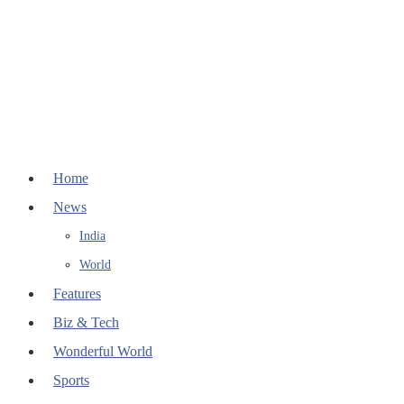
Home
News
India
World
Features
Biz & Tech
Wonderful World
Sports