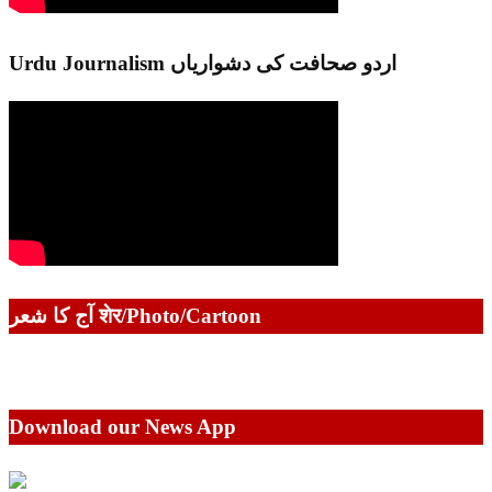
Urdu Journalism اردو صحافت کی دشواریاں
آج کا شعر शेर/Photo/Cartoon
Download our News App