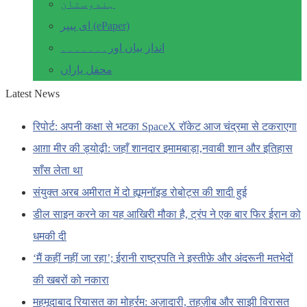
ہندوستان
ای پیپر (ePaper)
انداز بیاں اور۔۔۔۔۔۔۔
محفل یاراں
Latest News
रिपोर्ट: अपनी कक्षा से भटका SpaceX रॉकेट आज चंद्रमा से टकराएगा
आग़ा मीर की ड्योढ़ी: जहाँ शानदार इमामबाड़ा,नवाबी शान और इतिहास
साँस लेता था
संयुक्त अरब अमीरात में दो ह्यूमनॉइड रोबोट्स की शादी हुई
डील साइन करने का यह आखिरी मौका है, ट्रंप ने एक बार फिर ईरान को
धमकी दी
‘मैं कहीं नहीं जा रहा’; ईरानी राष्ट्रपति ने इस्तीफ़े और अंदरूनी मतभेदों
की खबरों को नकारा
महमूदाबाद रियासत का मोहर्रम: अज़ादारी, तहज़ीब और साझी विरासत