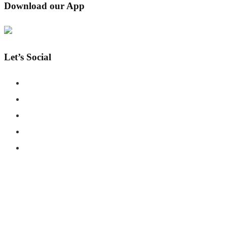
Download our App
Let’s Social
COPYRIGHT © SHAHERNAMA - ALL RIGHTS RESERVED
ABOUT US
ADVERTISE WITH US
DISCLAIMER