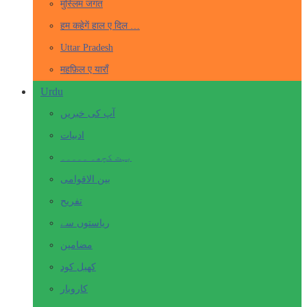
मुस्लिम जगत
हम कहेगें हाल ए दिल …
Uttar Pradesh
महफ़िल ए याराँ
Urdu
آپ کی خبریں
ادبیات
بہت کچھ۔ ۔۔۔۔۔
بین الاقوامی
تفریح
ریاستوں سے
مضامین
کھیل کود
کاروبار