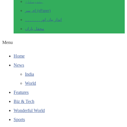
ہندوستان
ای پیپر (ePaper)
انداز بیاں اور۔۔۔۔۔۔۔
محفل یاراں
Menu
Home
News
India
World
Features
Biz & Tech
Wonderful World
Sports