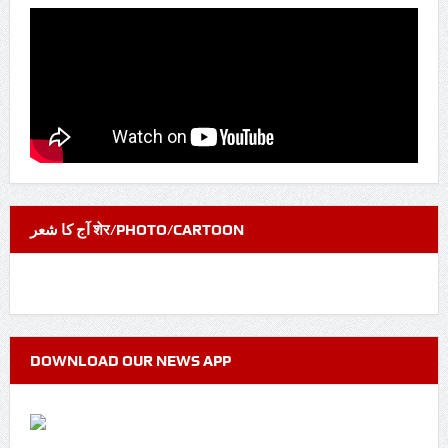
آج کا شعر शेर/PHOTO/CARTOON
DOWNLOAD OUR NEWS APP