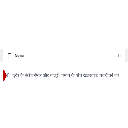
Menu
ट्रंप के हेलीकॉप्टर और यात्री विमान के बीच खतरनाक नज़दीकी की
जांच
रिपोर्ट: अपनी कक्षा से भटका SpaceX रॉकेट आज चंद्रमा से
टकराएगा
आग़ा मीर की ड्योढ़ी: जहाँ शानदार इमामबाड़ा,नवाबी शान और