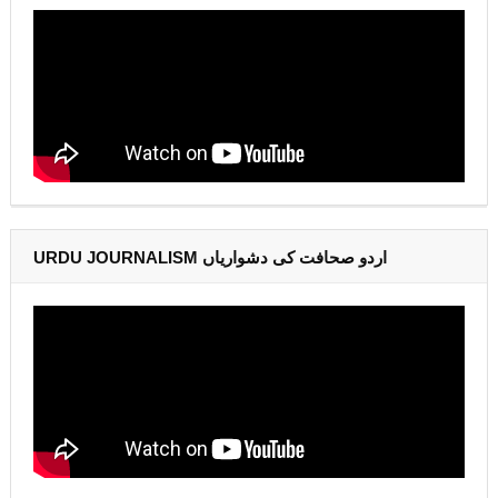
URDU JOURNALISM اردو صحافت کی دشواریاں