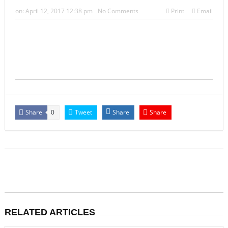
भारत: जुड़वां भाइयों ने जुड़वां बहनों से शादी की, जुड़वां पादरियों ने
on:
April 12, 2017 12:38 pm
No Comments
Print
Email
धार्मिक रस्म पूरी की
Share
Tweet
Share
Share
0
RELATED ARTICLES