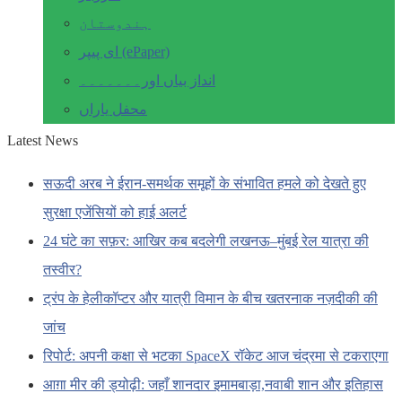
ہندوستان
ای پیپر (ePaper)
انداز بیاں اور۔۔۔۔۔۔۔
محفل یاراں
Latest News
सऊदी अरब ने ईरान-समर्थक समूहों के संभावित हमले को देखते हुए
सुरक्षा एजेंसियों को हाई अलर्ट
24 घंटे का सफ़र: आखिर कब बदलेगी लखनऊ–मुंबई रेल यात्रा की
तस्वीर?
ट्रंप के हेलीकॉप्टर और यात्री विमान के बीच खतरनाक नज़दीकी की
जांच
रिपोर्ट: अपनी कक्षा से भटका SpaceX रॉकेट आज चंद्रमा से टकराएगा
आग़ा मीर की ड्योढ़ी: जहाँ शानदार इमामबाड़ा,नवाबी शान और इतिहास