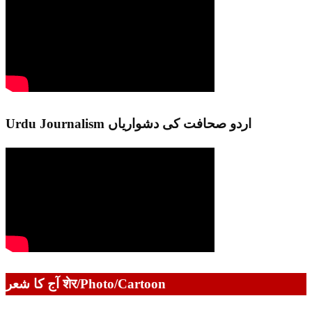
Urdu Journalism اردو صحافت کی دشواریاں
آج کا شعر शेर/Photo/Cartoon