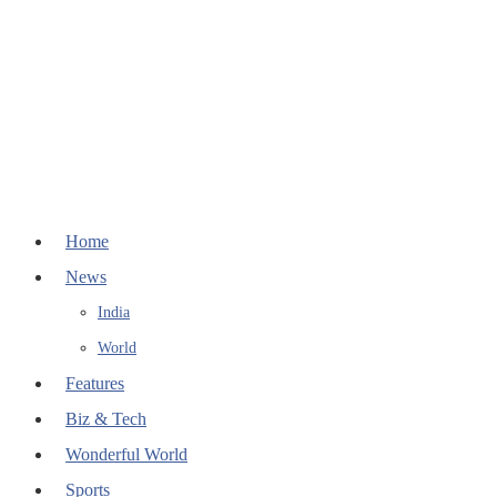
Home
News
India
World
Features
Biz & Tech
Wonderful World
Sports