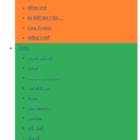
मुस्लिम जगत
हम कहेगें हाल ए दिल …
Uttar Pradesh
महफ़िल ए याराँ
Urdu
آپ کی خبریں
ادبیات
بہت کچھ۔ ۔۔۔۔۔
بین الاقوامی
تفریح
ریاستوں سے
مضامین
کھیل کود
کاروبار