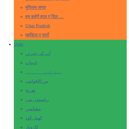
मुस्लिम जगत
हम कहेगें हाल ए दिल …
Uttar Pradesh
महफ़िल ए याराँ
Urdu
آپ کی خبریں
ادبیات
بہت کچھ۔ ۔۔۔۔۔
بین الاقوامی
تفریح
ریاستوں سے
مضامین
کھیل کود
کاروبار