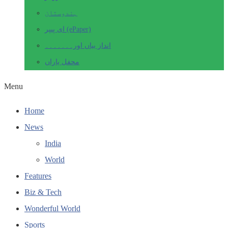
ہندوستان
ای پیپر (ePaper)
انداز بیاں اور۔۔۔۔۔۔۔
محفل یاراں
Menu
Home
News
India
World
Features
Biz & Tech
Wonderful World
Sports