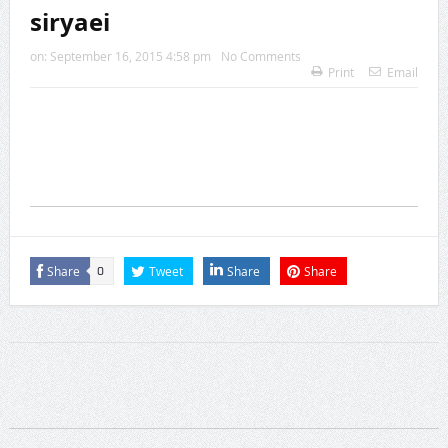
siryaei
on:
September 16, 2015 4:58 pm
No Comments
Print
Email
Share
Tweet
Share
Share
0