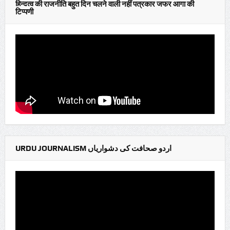
हिन्दुत्व की राजनीति बहुत दिन चलने वाली नहीं पत्रकार जफर आगा की
टिप्पणी
URDU JOURNALISM اردو صحافت کی دشواریاں