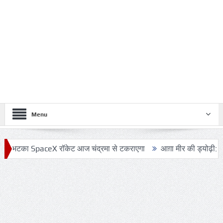
Menu
भटका SpaceX रॉकेट आज चंद्रमा से टकराएगा
आग़ा मीर की ड्योढ़ी: जहाँ शान