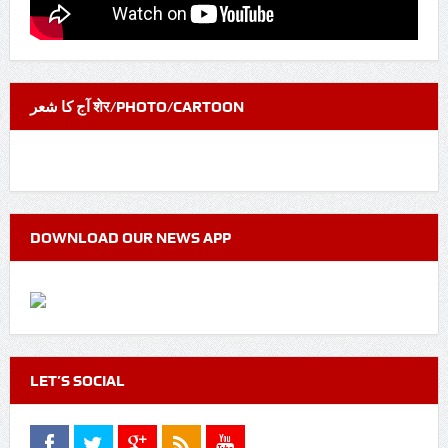
آج کا شعر शेर/PHOTO/CARTOON
DOWNLOAD OUR NEWS APP
LET’S SOCIAL