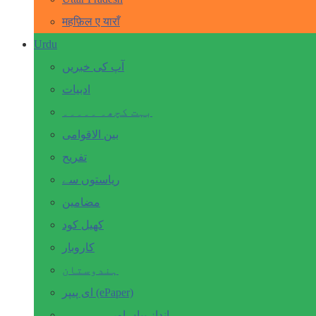
महफ़िल ए याराँ
Urdu
آپ کی خبریں
ادبیات
بہت کچھ۔ ۔۔۔۔۔
بین الاقوامی
تفریح
ریاستوں سے
مضامین
کھیل کود
کاروبار
ہندوستان
ای پیپر (ePaper)
انداز بیاں اور۔۔۔۔۔۔۔