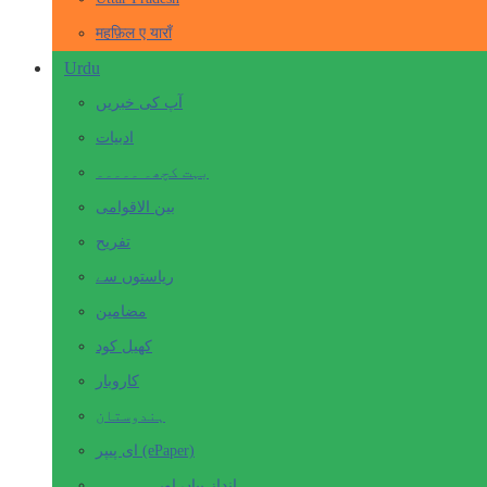
महफ़िल ए याराँ
Urdu
آپ کی خبریں
ادبیات
بہت کچھ۔ ۔۔۔۔۔
بین الاقوامی
تفریح
ریاستوں سے
مضامین
کھیل کود
کاروبار
ہندوستان
ای پیپر (ePaper)
انداز بیاں اور۔۔۔۔۔۔۔