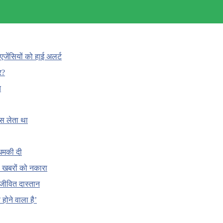
एजेंसियों को हाई अलर्ट
र?
च
ँस लेता था
धमकी दी
 की खबरों को नकारा
जीवित दास्तान
होने वाला है’