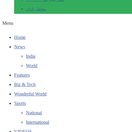
محفل یاراں
Menu
Home
News
India
World
Features
Biz & Tech
Wonderful World
Sports
National
International
VIDEOS