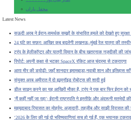
محفل یاراں
Latest News
सऊदी अरब ने ईरान-समर्थक समूहों के संभावित हमले को देखते हुए सुरक्षा 
24 घंटे का सफ़र: आखिर कब बदलेगी लखनऊ–मुंबई रेल यात्रा की तस्वी
ट्रंप के हेलीकॉप्टर और यात्री विमान के बीच खतरनाक नज़दीकी की जां
रिपोर्ट: अपनी कक्षा से भटका SpaceX रॉकेट आज चंद्रमा से टकराएगा
आग़ा मीर की ड्योढ़ी: जहाँ शानदार इमामबाड़ा,नवाबी शान और इतिहास सा
संयुक्त अरब अमीरात में दो ह्यूमनॉइड रोबोट्स की शादी हुई
डील साइन करने का यह आखिरी मौका है, ट्रंप ने एक बार फिर ईरान को 
‘मैं कहीं नहीं जा रहा’; ईरानी राष्ट्रपति ने इस्तीफ़े और अंदरूनी मतभेदों
महमूदाबाद रियासत का मोहर्रम: अज़ादारी, तहज़ीब और साझी विरासत की 
‘2026 के लिए की गई दो भविष्यवाणियां सच हो गई हैं, एक भयानक टकराव 