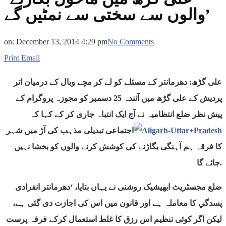
والوں سے سختی سے نمٹیں گے’
on:
December 13, 2014 4:29 pm
No Comments
Print
Email
علی گڑھ: دھرمانتر کے مسئلے کو لے کر مچے وبال کے درمیان اتر
پردیش کے علی گڑھ میں آئندہ 25 دسمبر کو مجوزہ پروگرام کے
پیش نظر ضلع انتظامیہ نے آج ایک انتباہ جاری کر کے کہا کہ
اجتماعی تبدیلی مذہب کی آڑ میں شہر
کا فرقہ ہم آہنگی بگاڑنے کی کوشش کرنے والوں کو بخشا نہیں
جائے گا.
ضلع مجسٹریٹ ابھیشیک روشنی نے یہاں بتایا، ‘دھرمانتر انفرادی
پسدگي کا معاملہ ہے اور قانون میں اس کی اجازت دی گئی ہے،
لیکن اگر کوئی تنظیم اس رزق کا غلط استعمال کرکے فرقہ پرست