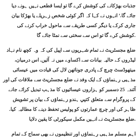
جذبات بھڑکانے کی کوشش کرے گا تو ایسا قطعی نہیں ہونے دیا
جائے گا.’ انہوں نے کہا کہ اگر کوئی شخص زہریلے یا بھڑكا بیان
جاری کرکے یا دیگر کسی طریقے سے ماحول خراب کرنے کی
کوشش کرے گا تو اس سے سختی سے نمٹا جائے گا.
ضلع مجسٹریٹ نے تمام شہریوں سے اپیل کی کہ وہ کچھ نام نہاد
لیڈروں کے حالیہ بیانات سے اكساوے میں نہ آئیں. اس درمیان،
میتھوڈسٹ چرچ کے پادری جوناتھن لال کی قیادت میں عیسائی
مذہبی رہنماؤں کے ایک وفد نے ضلع مجسٹریٹ سے ملاقات کی اور
آئندہ 25 دسمبر کو ہزاروں عیسائیوں کا مذہب تبدیل کرائے جانے
کے پروگرام سے متعلق كتپي ہندو رہنماؤں کے بیان پر تشویش
ظاہر کی اور چرچ عمارتوں کو پولیس تحفظ دینے کا مطالبہ کیا.
ضلع مجسٹریٹ نے انہیں مکمل سیکورٹی کا یقین دلایا.
اہم مسلم مذہبی رہنماؤں اور تنظیموں نے بھی سماج کے تمام