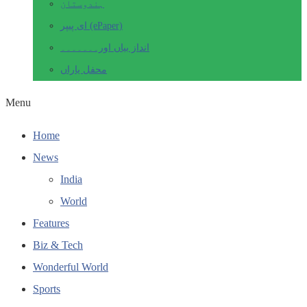
ہندوستان
ای پیپر (ePaper)
انداز بیاں اور۔۔۔۔۔۔۔
محفل یاراں
Menu
Home
News
India
World
Features
Biz & Tech
Wonderful World
Sports