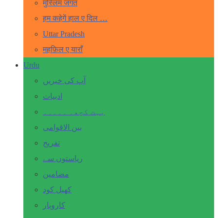
मुस्लिम जगत
हम कहेगें हाल ए दिल …
Uttar Pradesh
महफ़िल ए याराँ
Urdu
آپ کی خبریں
ادبیات
بہت کچھ۔ ۔۔۔۔۔
بین الاقوامی
تفریح
ریاستوں سے
مضامین
کھیل کود
کاروبار