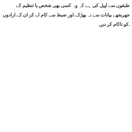
طبقوں سے اپیل کی ہے کہ وہ کسی بھی شخص یا تنظیم کے
جهربجھے بیانات سے نہ بھڑكے اور ضبط سے کام لے کر ان کے ارادوں
کو ناکام کر دیں.