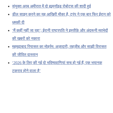
संयुक्त अरब अमीरात में दो ह्यूमनॉइड रोबोट्स की शादी हुई
डील साइन करने का यह आखिरी मौका है, ट्रंप ने एक बार फिर ईरान को
धमकी दी
‘मैं कहीं नहीं जा रहा’; ईरानी राष्ट्रपति ने इस्तीफ़े और अंदरूनी मतभेदों
की खबरों को नकारा
महमूदाबाद रियासत का मोहर्रम: अज़ादारी, तहज़ीब और साझी विरासत
की जीवित दास्तान
‘2026 के लिए की गई दो भविष्यवाणियां सच हो गई हैं, एक भयानक
टकराव होने वाला है’