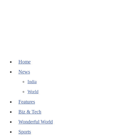
Home
News
India
World
Features
Biz & Tech
Wonderful World
Sports