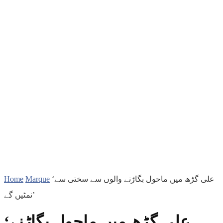
Home
Marque
‘علی گڑھ میں ماحول بگاڑنے والوں سے سختی سے
نمٹیں گے’
‘علی گڑھ میں ماحول بگاڑنے