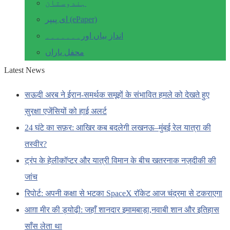
ہندوستان
ای پیپر (ePaper)
انداز بیاں اور۔۔۔۔۔۔۔
محفل یاراں
Latest News
सऊदी अरब ने ईरान-समर्थक समूहों के संभावित हमले को देखते हुए
सुरक्षा एजेंसियों को हाई अलर्ट
24 घंटे का सफ़र: आखिर कब बदलेगी लखनऊ–मुंबई रेल यात्रा की
तस्वीर?
ट्रंप के हेलीकॉप्टर और यात्री विमान के बीच खतरनाक नज़दीकी की
जांच
रिपोर्ट: अपनी कक्षा से भटका SpaceX रॉकेट आज चंद्रमा से टकराएगा
आग़ा मीर की ड्योढ़ी: जहाँ शानदार इमामबाड़ा,नवाबी शान और इतिहास
साँस लेता था