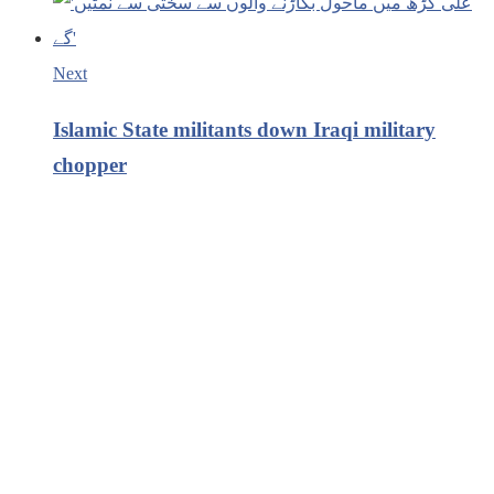
Next
Islamic State militants down Iraqi military
chopper