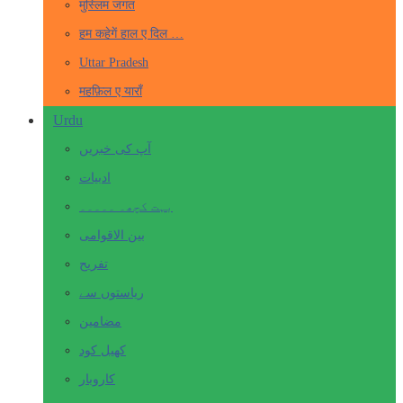
मुस्लिम जगत
हम कहेगें हाल ए दिल …
Uttar Pradesh
महफ़िल ए याराँ
Urdu
آپ کی خبریں
ادبیات
بہت کچھ۔ ۔۔۔۔۔
بین الاقوامی
تفریح
ریاستوں سے
مضامین
کھیل کود
کاروبار