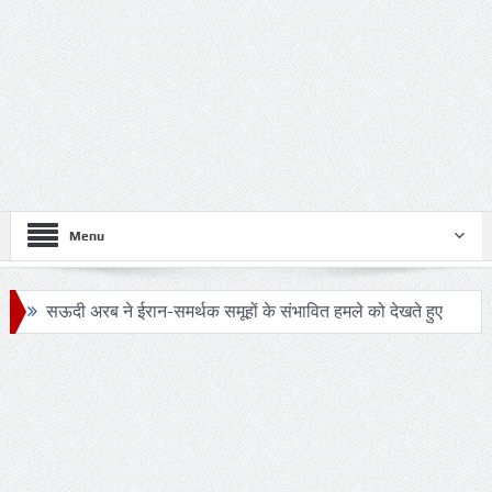
Menu
सऊदी अरब ने ईरान-समर्थक समूहों के संभावित हमले को देखते हुए
सुरक्षा एजेंसियों को हाई अलर्ट
24 घंटे का सफ़र: आखिर कब बदलेगी लखनऊ–मुंबई रेल यात्रा की
तस्वीर?
ट्रंप के हेलीकॉप्टर और यात्री विमान के बीच खतरनाक नज़दीकी की