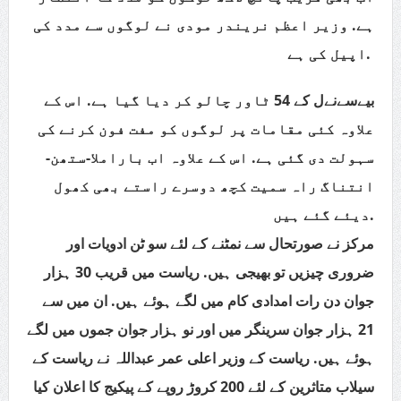
ہے. وزیر اعظم نریندر مودی نے لوگوں سے مدد کی
اپیل کی ہے.
بيےسےنےل کے 54 ٹاور چالو کر دیا گیا ہے. اس کے
علاوہ کئی مقامات پر لوگوں کو مفت فون کرنے کی
سہولت دی گئی ہے. اس کے علاوہ اب باراملا-ستھن-
انتناگ راہ سمیت کچھ دوسرے راستے بھی کھول
دیئے گئے ہیں.
مرکز نے صورتحال سے نمٹنے کے لئے سو ٹن ادویات اور
ضروری چیزیں تو بھیجی ہیں. ریاست میں قریب 30 ہزار
جوان دن رات امدادی کام میں لگے ہوئے ہیں. ان میں سے
21 ہزار جوان سرینگر میں اور نو ہزار جوان جموں میں لگے
ہوئے ہیں. ریاست کے وزیر اعلی عمر عبداللہ نے ریاست کے
سیلاب متاثرین کے لئے 200 کروڑ روپے کے پیکیج کا اعلان کیا