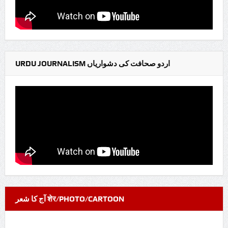
URDU JOURNALISM اردو صحافت کی دشواریاں
آج کا شعر शेर/PHOTO/CARTOON