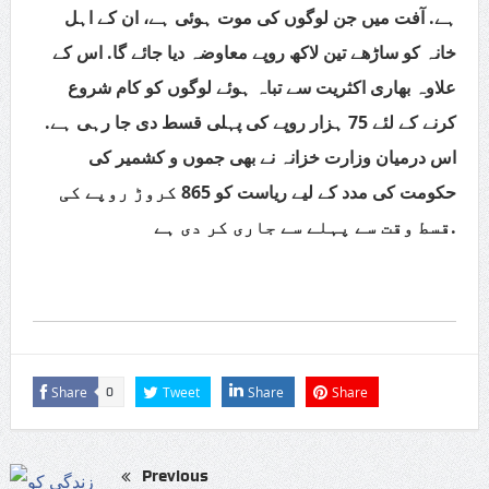
ہے. آفت میں جن لوگوں کی موت ہوئی ہے، ان کے اہل
خانہ کو ساڑھے تین لاکھ روپے معاوضہ دیا جائے گا. اس کے
علاوہ بھاری اکثریت سے تباہ ہوئے لوگوں کو کام شروع
کرنے کے لئے 75 ہزار روپے کی پہلی قسط دی جا رہی ہے.
اس درمیان وزارت خزانہ نے بھی جموں و کشمیر کی
حکومت کی مدد کے لیے ریاست کو 865 کروڑ روپے کی
قسط وقت سے پہلے سے جاری کر دی ہے.
Share
Tweet
Share
Share
0
Previous