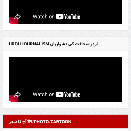
URDU JOURNALISM اردو صحافت کی دشواریاں
آج کا شعر शेर/PHOTO/CARTOON