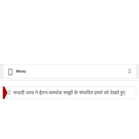
Menu
सऊदी अरब ने ईरान-समर्थक समूहों के संभावित हमले को देखते हुए
सुरक्षा एजेंसियों को हाई अलर्ट
24 घंटे का सफ़र: आखिर कब बदलेगी लखनऊ–मुंबई रेल यात्रा की
तस्वीर?