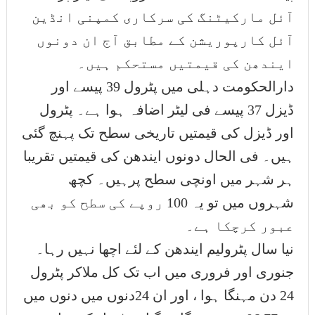
آئل مارکیٹنگ کی سرکاری کمپنی انڈین
آئل کارپوریشن کے مطابق آج ان دونوں
ایندھن کی قیمتیں مستحکم ہیں۔
دارالحکومت دہلی میں پٹرول 39 پیسے اور
ڈیزل 37 پیسے فی لیٹر اضافہ ہوا ہے۔ پٹرول
اور ڈیزل کی قیمتیں تاریخی سطح تک پہنچ گئی
ہیں۔ فی الحال دونوں ایندھن کی قیمتیں تقریبا
ہر شہر میں اونچی سطح پرہیں۔ کچھ
شہروں میں تو یہ 100 روپے کی سطح کو بھی
عبور کرچکا ہے۔
نیا سال پٹرولیم ایندھن کے لئے اچھا نہیں رہا۔
جنوری اور فروری میں اب تک کل ملاکر پٹرول
24 دن مہنگا ہوا ، اور ان 24دنوں میں دنوں میں