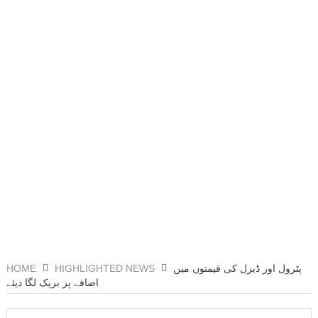
ट्रंप के हेलीकॉप्टर और यात्री विमान के बीच खतरनाक नज़दीकी की
जांच
रिपोर्ट: अपनी कक्षा से भटका SpaceX रॉकेट आज चंद्रमा से
टकराएगा
आग़ा मीर की ड्योढ़ी: जहाँ शानदार इमामबाड़ा,नवाबी शान और
इतिहास साँस लेता था
संयुक्त अरब अमीरात में दो ह्यूमनॉइड रोबोट्स की शादी हुई
डील साइन करने का यह आखिरी मौका है, ट्रंप ने एक बार फिर ईरान
को धमकी दी
‘मैं कहीं नहीं जा रहा’; ईरानी राष्ट्रपति ने इस्तीफ़े और अंदरूनी
HOME
HIGHLIGHTED NEWS
پٹرول اور ڈیزل کی قیمتوں میں
मतभेदों की खबरों को नकारा
اضافے پر بریک لگا دیئے
महमूदाबाद रियासत का मोहर्रम: अज़ादारी, तहज़ीब और साझी