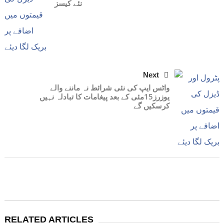
نئے کیسز
Next
واٹس ایپ کی نئی شرائط نہ ماننے والے
یوزرز15مئی کے بعد پیغامات کا تبادلہ نہیں
کرسکیں گے
RELATED ARTICLES