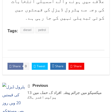
علاقے میں ہونے والے اسمبلی انتخابات
کی وجہ سے پٹرول ڈیزل کی قیمتوں میں
کوئی تبدیلی نہیں کی جا رہی ہے۔
diesel
petrol
Tags:
Share
Tweet
Share
Share
0
Previous
میکسیکو میں جرائم پیشہ افراد کے حملے میں 13
پولیس افسر ہلاک