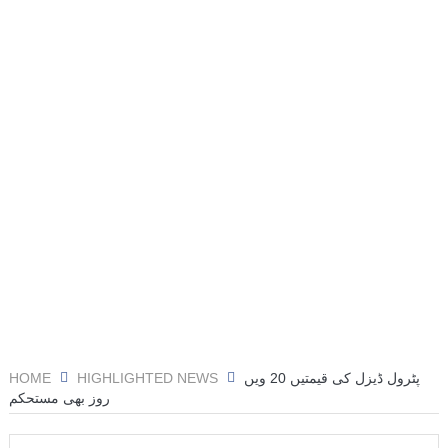
HOME
HIGHLIGHTED NEWS
پٹرول ڈیزل کی قیمتیں 20 ویں
روز بھی مستحکم