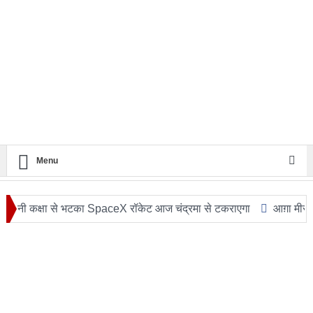
Menu
्षा से भटका SpaceX रॉकेट आज चंद्रमा से टकराएगा
आग़ा मीर की ड्योढ़ी: