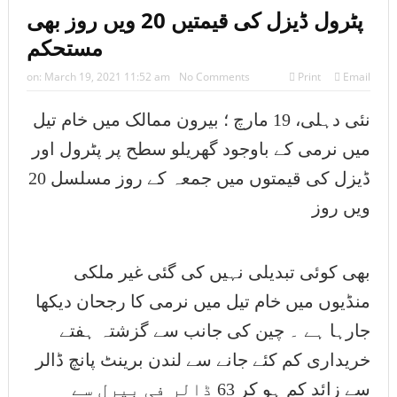
پٹرول ڈیزل کی قیمتیں 20 ویں روز بھی
مستحکم
on:
March 19, 2021 11:52 am
No Comments
Print
Email
نئی دہلی، 19 مارچ ؛ بیرون ممالک میں خام تیل
میں نرمی کے باوجود گھریلو سطح پر پٹرول اور
ڈیزل کی قیمتوں میں جمعہ کے روز مسلسل 20
ویں روز
بھی کوئی تبدیلی نہیں کی گئی غیر ملکی
منڈیوں میں خام تیل میں نرمی کا رجحان دیکھا
جارہا ہے ۔ چین کی جانب سے گزشتہ ہفتے
خریداری کم کئے جانے سے لندن برینٹ پانچ ڈالر
سے زائد کم ہو کر 63 ڈالر فی بیرل سے