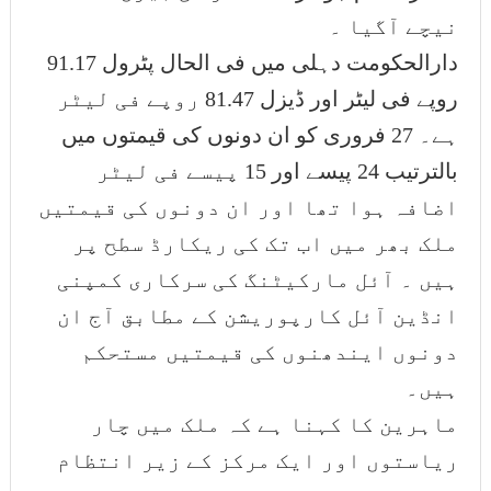
نیچے آگیا ۔
دارالحکومت دہلی میں فی الحال پٹرول 91.17
روپے فی لیٹر اور ڈیزل 81.47 روپے فی لیٹر
ہے۔ 27 فروری کو ان دونوں کی قیمتوں میں
بالترتیب 24 پیسے اور 15 پیسے فی لیٹر
اضافہ ہوا تھا اور ان دونوں کی قیمتیں
ملک بھر میں اب تک کی ریکارڈ سطح پر
ہیں ۔ آئل مارکیٹنگ کی سرکاری کمپنی
انڈین آئل کارپوریشن کے مطابق آج ان
دونوں ایندھنوں کی قیمتیں مستحکم
ہیں۔
ماہرین کا کہنا ہے کہ ملک میں چار
ریاستوں اور ایک مرکز کے زیر انتظام