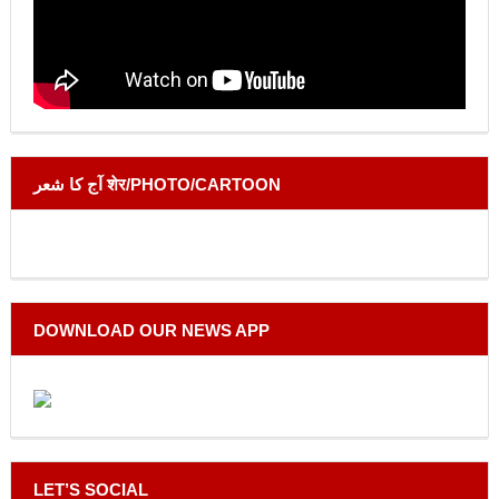
آج کا شعر शेर/PHOTO/CARTOON
DOWNLOAD OUR NEWS APP
LET’S SOCIAL