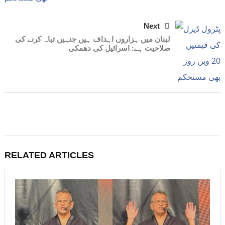
Next
لبنان میں ہزاروں اہداف ہیں جنہیں تباہ کرنے کی
صلاحیت ہے: اسرائیل کی دھمکی
RELATED ARTICLES