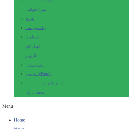
بہت کچھ۔ ۔۔۔۔۔
بین الاقوامی
تفریح
ریاستوں سے
مضامین
کھیل کود
کاروبار
ہندوستان
ای پیپر (ePaper)
انداز بیاں اور۔۔۔۔۔۔۔
محفل یاراں
Menu
Home