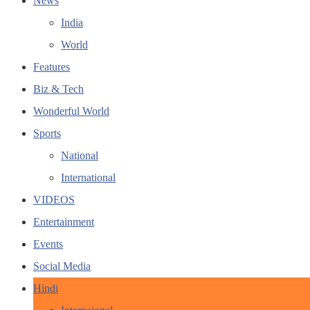
News
India
World
Features
Biz & Tech
Wonderful World
Sports
National
International
VIDEOS
Entertainment
Events
Social Media
Hindi