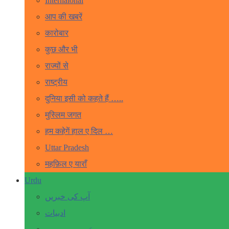
Internaional
आप की खबरें
कारोबार
कुछ और भी
राज्यों से
राष्ट्रीय
दुनिया इसी को कहते हैं …..
मुस्लिम जगत
हम कहेगें हाल ए दिल …
Uttar Pradesh
महफ़िल ए याराँ
Urdu
آپ کی خبریں
ادبیات