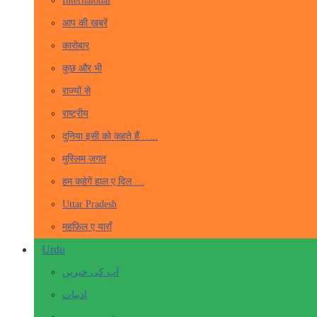
Internaional
आप की खबरें
कारोबार
कुछ और भी
राज्यों से
राष्ट्रीय
दुनिया इसी को कहते हैं …..
मुस्लिम जगत
हम कहेगें हाल ए दिल …
Uttar Pradesh
महफ़िल ए याराँ
Urdu
آپ کی خبریں
ادبیات