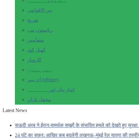
بہت کچھ۔ ۔۔۔۔۔
بین الاقوامی
تفریح
ریاستوں سے
مضامین
کھیل کود
کاروبار
ہندوستان
ای پیپر (ePaper)
انداز بیاں اور۔۔۔۔۔۔۔
محفل یاراں
Latest News
सऊदी अरब ने ईरान-समर्थक समूहों के संभावित हमले को देखते हुए सुरक्षा 
24 घंटे का सफ़र: आखिर कब बदलेगी लखनऊ–मुंबई रेल यात्रा की तस्वी