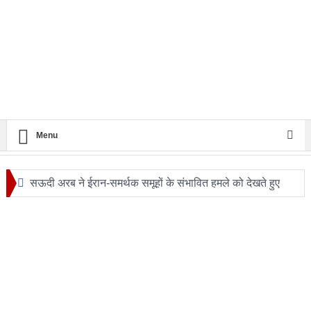
Menu
सऊदी अरब ने ईरान-समर्थक समूहों के संभावित हमले को देखते हुए
सुरक्षा एजेंसियों को हाई अलर्ट
24 घंटे का सफ़र: आखिर कब बदलेगी लखनऊ–मुंबई रेल यात्रा की
तस्वीर?
ट्रंप के हेलीकॉप्टर और यात्री विमान के बीच खतरनाक नज़दीकी की