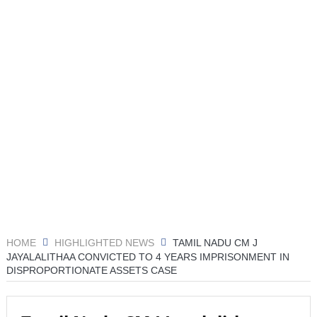
जांच
रिपोर्ट: अपनी कक्षा से भटका SpaceX रॉकेट आज चंद्रमा से
टकराएगा
आग़ा मीर की ड्योढ़ी: जहाँ शानदार इमामबाड़ा,नवाबी शान और
इतिहास साँस लेता था
संयुक्त अरब अमीरात में दो ह्यूमनॉइड रोबोट्स की शादी हुई
डील साइन करने का यह आखिरी मौका है, ट्रंप ने एक बार फिर ईरान
को धमकी दी
‘मैं कहीं नहीं जा रहा’; ईरानी राष्ट्रपति ने इस्तीफ़े और अंदरूनी
HOME
HIGHLIGHTED NEWS
TAMIL NADU CM J
मतभेदों की खबरों को नकारा
JAYALALITHAA CONVICTED TO 4 YEARS IMPRISONMENT IN
DISPROPORTIONATE ASSETS CASE
महमूदाबाद रियासत का मोहर्रम: अज़ादारी, तहज़ीब और साझी
विरासत की जीवित दास्तान