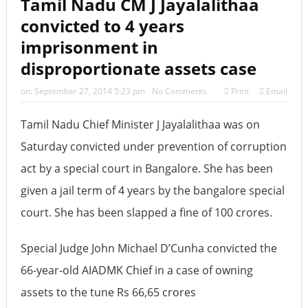
Tamil Nadu CM J Jayalalithaa
‘2026 के लिए की गई दो भविष्यवाणियां सच हो गई हैं, एक भयानक
convicted to 4 years
टकराव होने वाला है’
imprisonment in
disproportionate assets case
on:
September 27, 2014 5:23 pm
No Comments
Print
Email
Tamil Nadu Chief Minister J Jayalalithaa was on
Saturday convicted under prevention of corruption
act by a special court in Bangalore. She has been
given a jail term of 4 years by the bangalore special
court. She has been slapped a fine of 100 crores.
Special Judge John Michael D’Cunha convicted the
66-year-old AIADMK Chief in a case of owning
assets to the tune Rs 66,65 crores