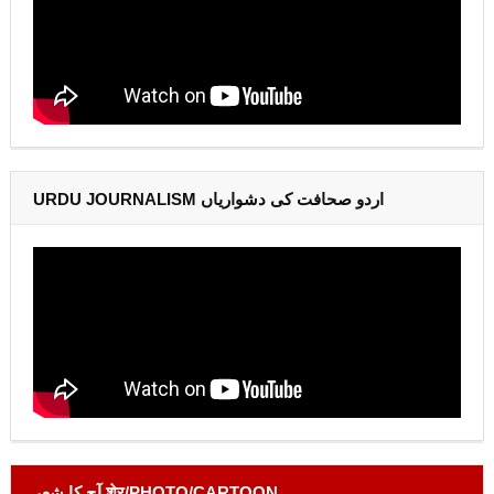
URDU JOURNALISM اردو صحافت کی دشواریاں
آج کا شعر शेर/PHOTO/CARTOON