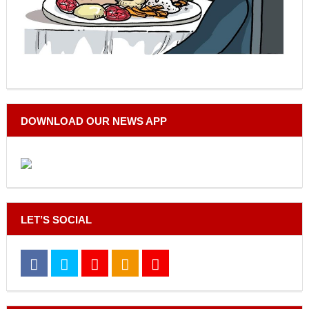
DOWNLOAD OUR NEWS APP
LET’S SOCIAL