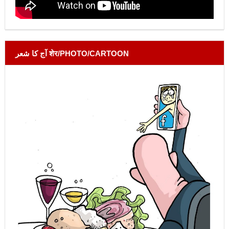
آج کا شعر शेर/PHOTO/CARTOON