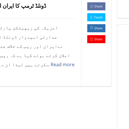
ڈونلڈ ٹرمپ کا ایران 
Share
Tweet
امریکہ کی ریپبلکن پارٹی
Share
صدارتی امیدوار ڈونلڈ ٹ
Share
نےایران اور روس کے خلاف جن
اعلان کرتے ہوئے کہا ہے کہ روس
کرتے ہیں لہذا ان دو ملکوں کے خلاف جنگ کی ضرورت ہ...
Read more