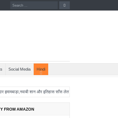
ts
Social Media
Hindi
बाड़ा,नवाबी शान और इतिहास साँस लेता था
संयुक्त अरब अमीरात में दो ह्यूमनॉ
Y FROM AMAZON