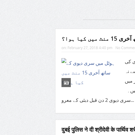
ں کیا ہوا؟
on:
February 27, 2018 4:40 pm
No Comme
ی کی
24 ہ
 میں
ہیں۔
سری دیوی 2 دن قبل دبئی کے معرو
दुबई पुलिस ने दी श्रीदेवी के पार्थिव 