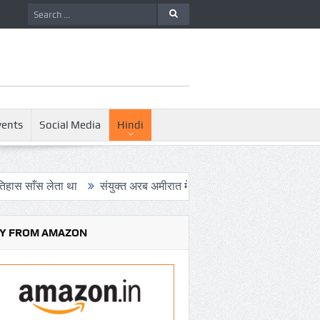
vents
Social Media
Hindi
ता था
संयुक्त अरब अमीरात में दो ह्यूमनॉइड रोबोट्स की शादी हुई
डील साइ
Y FROM AMAZON