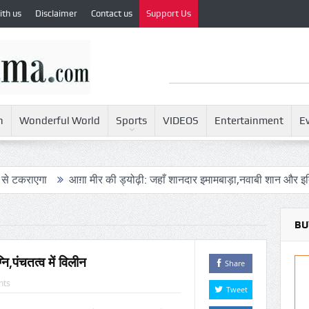
ith us
Disclaimer
Contact us
Support Us
h
Wonderful World
Sports
VIDEOS
Entertainment
E
आग़ा मीर की ड्योढ़ी: जहाँ शानदार इमामबाड़ा,नवाबी शान और इतिहास साँस ले
BU
नि,पंचतत्व में विलीन
Share
nts
Tweet