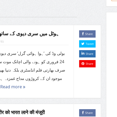
ہوٹل میں سری دیوی کے ساتھ آخری 15 منٹ می
Share
nts
Tweet
بولی وڈ کی ’ہوا ہوائی گرل‘ سری دیو
Share
فروری کو ہونے والی اچانک موت سے ن
Share
صرف بھارتی فلم انڈسٹری بلکہ دنیا بھر
موجود ان کے کروڑوں مداح غمزدہ 
...
Read more
शरीर को भारत लाने की मंजूरी
Share