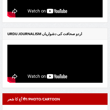
URDU JOURNALISM اردو صحافت کی دشواریاں
آج کا شعر शेर/PHOTO/CARTOON