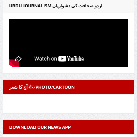
URDU JOURNALISM اردو صحافت کی دشواریاں
آج کا شعر शेर/PHOTO/CARTOON
DOWNLOAD OUR NEWS APP