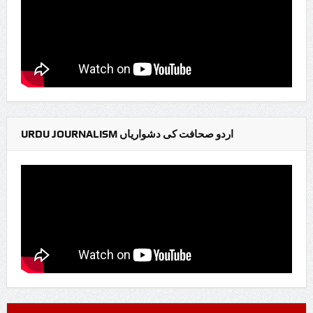
URDU JOURNALISM اردو صحافت کی دشواریاں