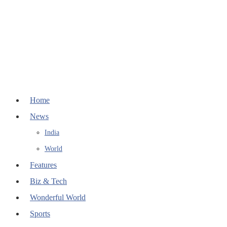
Home
News
India
World
Features
Biz & Tech
Wonderful World
Sports