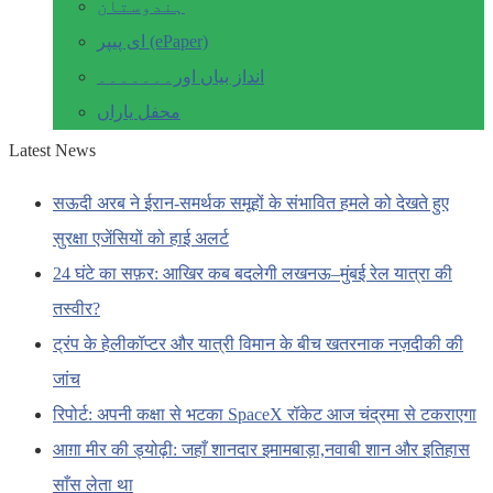
ہندوستان
ای پیپر (ePaper)
انداز بیاں اور۔۔۔۔۔۔۔
محفل یاراں
Latest News
सऊदी अरब ने ईरान-समर्थक समूहों के संभावित हमले को देखते हुए
सुरक्षा एजेंसियों को हाई अलर्ट
24 घंटे का सफ़र: आखिर कब बदलेगी लखनऊ–मुंबई रेल यात्रा की
तस्वीर?
ट्रंप के हेलीकॉप्टर और यात्री विमान के बीच खतरनाक नज़दीकी की
जांच
रिपोर्ट: अपनी कक्षा से भटका SpaceX रॉकेट आज चंद्रमा से टकराएगा
आग़ा मीर की ड्योढ़ी: जहाँ शानदार इमामबाड़ा,नवाबी शान और इतिहास
साँस लेता था