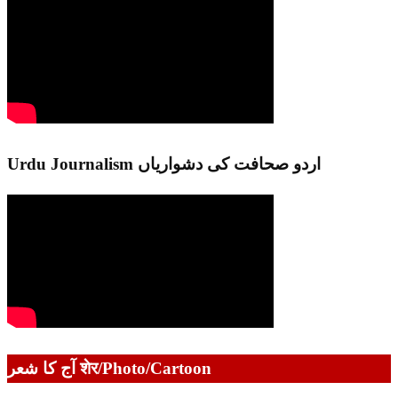
Urdu Journalism اردو صحافت کی دشواریاں
آج کا شعر शेर/Photo/Cartoon