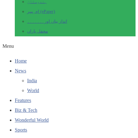
ہندوستان
ای پیپر (ePaper)
انداز بیاں اور۔۔۔۔۔۔۔
محفل یاراں
Menu
Home
News
India
World
Features
Biz & Tech
Wonderful World
Sports