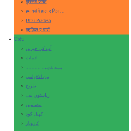
मुस्लिम जगत
हम कहेगें हाल ए दिल …
Uttar Pradesh
महफ़िल ए याराँ
Urdu
آپ کی خبریں
ادبیات
بہت کچھ۔ ۔۔۔۔۔
بین الاقوامی
تفریح
ریاستوں سے
مضامین
کھیل کود
کاروبار