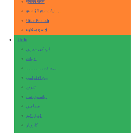
मुस्लिम जगत
हम कहेगें हाल ए दिल …
Uttar Pradesh
महफ़िल ए याराँ
Urdu
آپ کی خبریں
ادبیات
بہت کچھ۔ ۔۔۔۔۔
بین الاقوامی
تفریح
ریاستوں سے
مضامین
کھیل کود
کاروبار