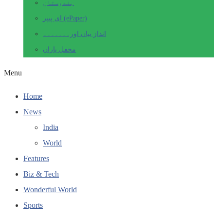
ہندوستان
ای پیپر (ePaper)
انداز بیاں اور۔۔۔۔۔۔۔
محفل یاراں
Menu
Home
News
India
World
Features
Biz & Tech
Wonderful World
Sports