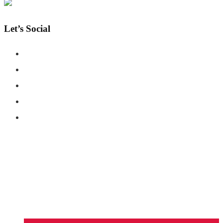
Let’s Social
COPYRIGHT © SHAHERNAMA - ALL RIGHTS RESERVED
ABOUT US
ADVERTISE WITH US
DISCLAIMER
CONTACT US