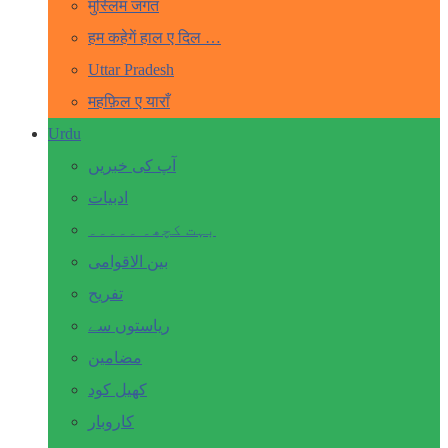
मुस्लिम जगत
हम कहेगें हाल ए दिल …
Uttar Pradesh
महफ़िल ए याराँ
Urdu
آپ کی خبریں
ادبیات
بہت کچھ۔ ۔۔۔۔۔
بین الاقوامی
تفریح
ریاستوں سے
مضامین
کھیل کود
کاروبار