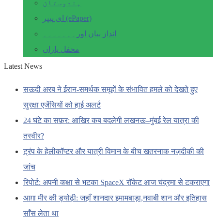
ہندوستان
ای پیپر (ePaper)
انداز بیاں اور۔۔۔۔۔۔۔
محفل یاراں
Latest News
सऊदी अरब ने ईरान-समर्थक समूहों के संभावित हमले को देखते हुए
सुरक्षा एजेंसियों को हाई अलर्ट
24 घंटे का सफ़र: आखिर कब बदलेगी लखनऊ–मुंबई रेल यात्रा की
तस्वीर?
ट्रंप के हेलीकॉप्टर और यात्री विमान के बीच खतरनाक नज़दीकी की
जांच
रिपोर्ट: अपनी कक्षा से भटका SpaceX रॉकेट आज चंद्रमा से टकराएगा
आग़ा मीर की ड्योढ़ी: जहाँ शानदार इमामबाड़ा,नवाबी शान और इतिहास
साँस लेता था