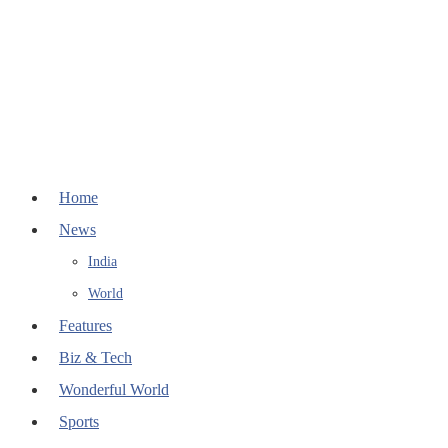
Home
News
India
World
Features
Biz & Tech
Wonderful World
Sports