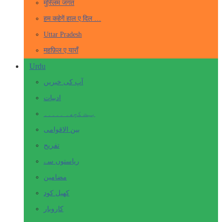
मुस्लिम जगत
हम कहेगें हाल ए दिल …
Uttar Pradesh
महफ़िल ए याराँ
Urdu
آپ کی خبریں
ادبیات
بہت کچھ۔ ۔۔۔۔۔
بین الاقوامی
تفریح
ریاستوں سے
مضامین
کھیل کود
کاروبار