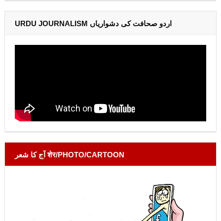
URDU JOURNALISM اردو صحافت کی دشواریاں
آج کا شعر शेर/PHOTO/CARTOON