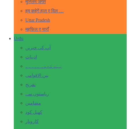
मुस्लिम जगत
हम कहेगें हाल ए दिल …
Uttar Pradesh
महफ़िल ए याराँ
Urdu
آپ کی خبریں
ادبیات
بہت کچھ۔ ۔۔۔۔۔
بین الاقوامی
تفریح
ریاستوں سے
مضامین
کھیل کود
کاروبار