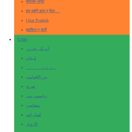
मुस्लिम जगत
हम कहेगें हाल ए दिल …
Uttar Pradesh
महफ़िल ए याराँ
Urdu
آپ کی خبریں
ادبیات
بہت کچھ۔ ۔۔۔۔۔
بین الاقوامی
تفریح
ریاستوں سے
مضامین
کھیل کود
کاروبار