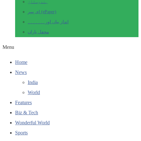
ہندوستان
ای پیپر (ePaper)
انداز بیاں اور۔۔۔۔۔۔۔
محفل یاراں
Menu
Home
News
India
World
Features
Biz & Tech
Wonderful World
Sports