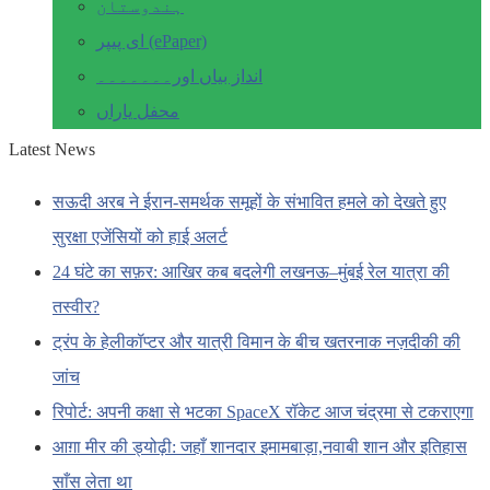
ہندوستان
ای پیپر (ePaper)
انداز بیاں اور۔۔۔۔۔۔۔
محفل یاراں
Latest News
सऊदी अरब ने ईरान-समर्थक समूहों के संभावित हमले को देखते हुए
सुरक्षा एजेंसियों को हाई अलर्ट
24 घंटे का सफ़र: आखिर कब बदलेगी लखनऊ–मुंबई रेल यात्रा की
तस्वीर?
ट्रंप के हेलीकॉप्टर और यात्री विमान के बीच खतरनाक नज़दीकी की
जांच
रिपोर्ट: अपनी कक्षा से भटका SpaceX रॉकेट आज चंद्रमा से टकराएगा
आग़ा मीर की ड्योढ़ी: जहाँ शानदार इमामबाड़ा,नवाबी शान और इतिहास
साँस लेता था