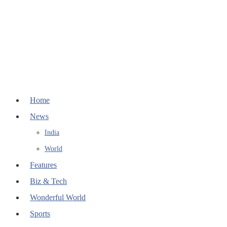
Home
News
India
World
Features
Biz & Tech
Wonderful World
Sports