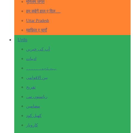
मुस्लिम जगत
हम कहेगें हाल ए दिल …
Uttar Pradesh
महफ़िल ए याराँ
Urdu
آپ کی خبریں
ادبیات
بہت کچھ۔ ۔۔۔۔۔
بین الاقوامی
تفریح
ریاستوں سے
مضامین
کھیل کود
کاروبار