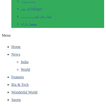
ہندوستان
ای پیپر (ePaper)
انداز بیاں اور۔۔۔۔۔۔۔
محفل یاراں
Menu
Home
News
India
World
Features
Biz & Tech
Wonderful World
Sports