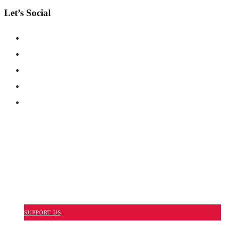
Let’s Social
COPYRIGHT © SHAHERNAMA - ALL RIGHTS RESERVED
ABOUT US
ADVERTISE WITH US
DISCLAIMER
CONTACT US
SUPPORT US