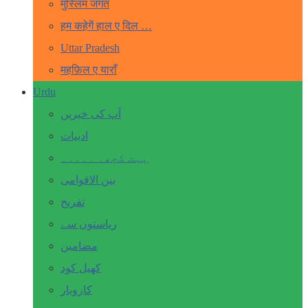
मुस्लिम जगत
हम कहेगें हाल ए दिल …
Uttar Pradesh
महफ़िल ए याराँ
Urdu
آپ کی خبریں
ادبیات
بہت کچھ۔ ۔۔۔۔۔
بین الاقوامی
تفریح
ریاستوں سے
مضامین
کھیل کود
کاروبار