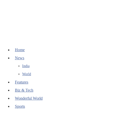
Home
News
India
World
Features
Biz & Tech
Wonderful World
Sports