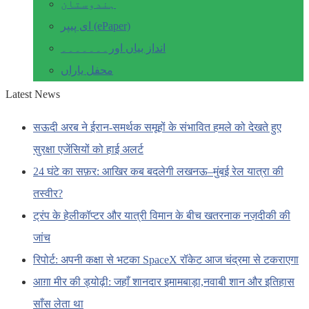
ہندوستان
ای پیپر (ePaper)
انداز بیاں اور۔۔۔۔۔۔۔
محفل یاراں
Latest News
सऊदी अरब ने ईरान-समर्थक समूहों के संभावित हमले को देखते हुए
सुरक्षा एजेंसियों को हाई अलर्ट
24 घंटे का सफ़र: आखिर कब बदलेगी लखनऊ–मुंबई रेल यात्रा की
तस्वीर?
ट्रंप के हेलीकॉप्टर और यात्री विमान के बीच खतरनाक नज़दीकी की
जांच
रिपोर्ट: अपनी कक्षा से भटका SpaceX रॉकेट आज चंद्रमा से टकराएगा
आग़ा मीर की ड्योढ़ी: जहाँ शानदार इमामबाड़ा,नवाबी शान और इतिहास
साँस लेता था