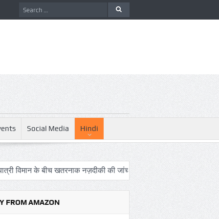
vents
Social Media
Hindi
 के बीच खतरनाक नज़दीकी की जांच
रिपोर्ट: अपनी कक्षा से भटका SpaceX रॉ
Y FROM AMAZON