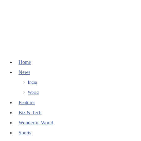
Home
News
India
World
Features
Biz & Tech
Wonderful World
Sports