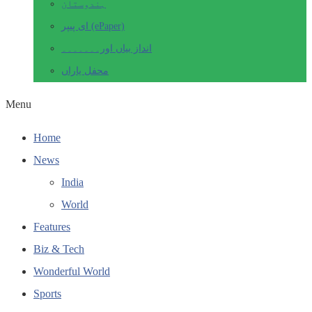
ہندوستان
ای پیپر (ePaper)
انداز بیاں اور۔۔۔۔۔۔۔
محفل یاراں
Menu
Home
News
India
World
Features
Biz & Tech
Wonderful World
Sports