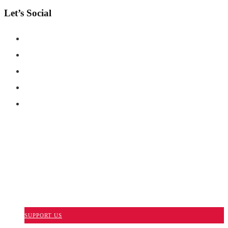
Let’s Social
COPYRIGHT © SHAHERNAMA - ALL RIGHTS RESERVED
ABOUT US
ADVERTISE WITH US
DISCLAIMER
CONTACT US
SUPPORT US