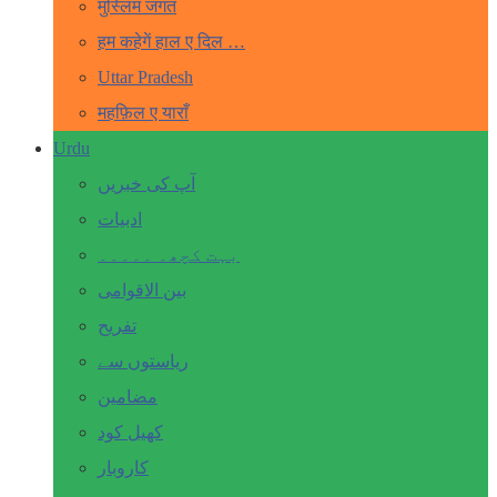
मुस्लिम जगत
हम कहेगें हाल ए दिल …
Uttar Pradesh
महफ़िल ए याराँ
Urdu
آپ کی خبریں
ادبیات
بہت کچھ۔ ۔۔۔۔۔
بین الاقوامی
تفریح
ریاستوں سے
مضامین
کھیل کود
کاروبار