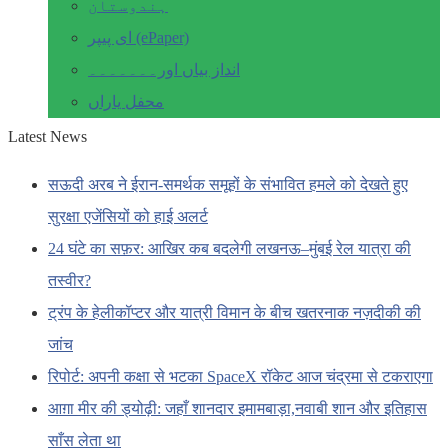
ہندوستان
ای پیپر (ePaper)
انداز بیاں اور۔۔۔۔۔۔۔
محفل یاراں
Latest News
सऊदी अरब ने ईरान-समर्थक समूहों के संभावित हमले को देखते हुए
सुरक्षा एजेंसियों को हाई अलर्ट
24 घंटे का सफ़र: आखिर कब बदलेगी लखनऊ–मुंबई रेल यात्रा की
तस्वीर?
ट्रंप के हेलीकॉप्टर और यात्री विमान के बीच खतरनाक नज़दीकी की
जांच
रिपोर्ट: अपनी कक्षा से भटका SpaceX रॉकेट आज चंद्रमा से टकराएगा
आग़ा मीर की ड्योढ़ी: जहाँ शानदार इमामबाड़ा,नवाबी शान और इतिहास
साँस लेता था