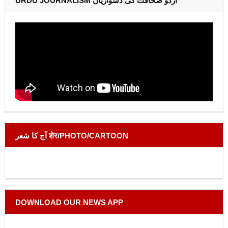
URDU JOURNALISM اردو صحافت کی دشواریاں
آج کا شعر शेर/PHOTO/CARTOON
DOWNLOAD OUR NEWS APP