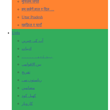
मुस्लिम जगत
हम कहेगें हाल ए दिल …
Uttar Pradesh
महफ़िल ए याराँ
Urdu
آپ کی خبریں
ادبیات
بہت کچھ۔ ۔۔۔۔۔
بین الاقوامی
تفریح
ریاستوں سے
مضامین
کھیل کود
کاروبار