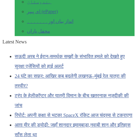
ہندوستان
ای پیپر (ePaper)
انداز بیاں اور۔۔۔۔۔۔۔
محفل یاراں
Latest News
सऊदी अरब ने ईरान-समर्थक समूहों के संभावित हमले को देखते हुए
सुरक्षा एजेंसियों को हाई अलर्ट
24 घंटे का सफ़र: आखिर कब बदलेगी लखनऊ–मुंबई रेल यात्रा की
तस्वीर?
ट्रंप के हेलीकॉप्टर और यात्री विमान के बीच खतरनाक नज़दीकी की
जांच
रिपोर्ट: अपनी कक्षा से भटका SpaceX रॉकेट आज चंद्रमा से टकराएगा
आग़ा मीर की ड्योढ़ी: जहाँ शानदार इमामबाड़ा,नवाबी शान और इतिहास
साँस लेता था