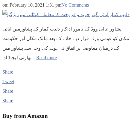
on:
February 10, 2021 1:31 pm
No Comments
پشاور ؛بالی ووڈ کے نامور اداکار دلیپ کمار کے پشاورمیں آبائی
مکان کو قومی ورثہ قرار دیے جانے کے بعد مالک مکان اور حکومت
کے درمیان معاوضہ پر اتفاق نہ ہونے کی وجہ سے پشاور میں
بھارتی لیجنڈ ادا...
Read more
Share
Tweet
Share
Share
Buy from Amazon