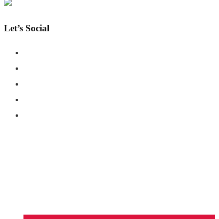
Let’s Social
COPYRIGHT © SHAHERNAMA - ALL RIGHTS RESERVED
ABOUT US
ADVERTISE WITH US
DISCLAIMER
CONTACT US