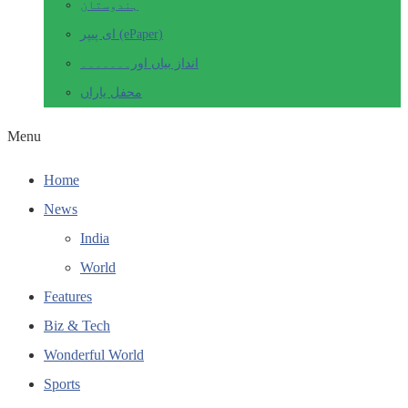
ہندوستان
ای پیپر (ePaper)
انداز بیاں اور۔۔۔۔۔۔۔
محفل یاراں
Menu
Home
News
India
World
Features
Biz & Tech
Wonderful World
Sports