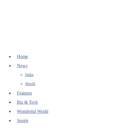
Home
News
India
World
Features
Biz & Tech
Wonderful World
Sports