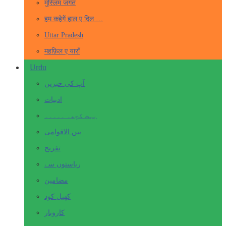
मुस्लिम जगत
हम कहेगें हाल ए दिल …
Uttar Pradesh
महफ़िल ए याराँ
Urdu
آپ کی خبریں
ادبیات
بہت کچھ۔ ۔۔۔۔۔
بین الاقوامی
تفریح
ریاستوں سے
مضامین
کھیل کود
کاروبار