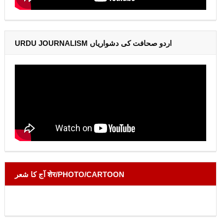
URDU JOURNALISM اردو صحافت کی دشواریاں
آج کا شعر शेर/PHOTO/CARTOON