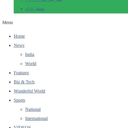
محفل یاراں
Menu
Home
News
India
World
Features
Biz & Tech
Wonderful World
Sports
National
International
VIDEOS