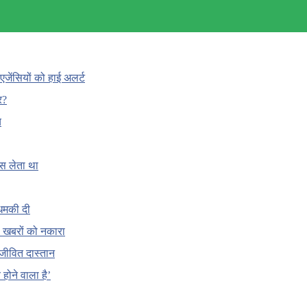
एजेंसियों को हाई अलर्ट
र?
च
ँस लेता था
धमकी दी
 की खबरों को नकारा
जीवित दास्तान
होने वाला है’