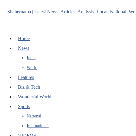
Home
News
India
World
Features
Biz & Tech
Wonderful World
Sports
National
International
VIDEOS