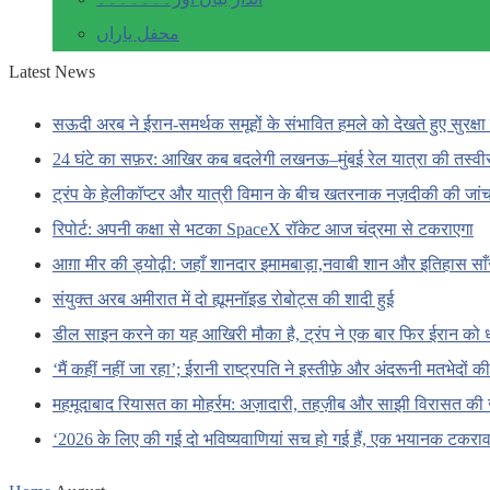
محفل یاراں
Latest News
सऊदी अरब ने ईरान-समर्थक समूहों के संभावित हमले को देखते हुए सुरक्षा 
24 घंटे का सफ़र: आखिर कब बदलेगी लखनऊ–मुंबई रेल यात्रा की तस्वी
ट्रंप के हेलीकॉप्टर और यात्री विमान के बीच खतरनाक नज़दीकी की जां
रिपोर्ट: अपनी कक्षा से भटका SpaceX रॉकेट आज चंद्रमा से टकराएगा
आग़ा मीर की ड्योढ़ी: जहाँ शानदार इमामबाड़ा,नवाबी शान और इतिहास सा
संयुक्त अरब अमीरात में दो ह्यूमनॉइड रोबोट्स की शादी हुई
डील साइन करने का यह आखिरी मौका है, ट्रंप ने एक बार फिर ईरान को 
‘मैं कहीं नहीं जा रहा’; ईरानी राष्ट्रपति ने इस्तीफ़े और अंदरूनी मतभेदों
महमूदाबाद रियासत का मोहर्रम: अज़ादारी, तहज़ीब और साझी विरासत की 
‘2026 के लिए की गई दो भविष्यवाणियां सच हो गई हैं, एक भयानक टकराव 