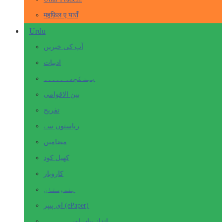
महफ़िल ए याराँ
Urdu
آپ کی خبریں
ادبیات
بہت کچھ۔ ۔۔۔۔۔
بین الاقوامی
تفریح
ریاستوں سے
مضامین
کھیل کود
کاروبار
ہندوستان
ای پیپر (ePaper)
انداز بیاں اور۔۔۔۔۔۔۔