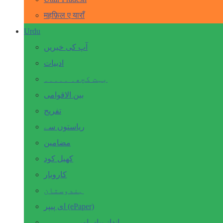
महफ़िल ए याराँ
Urdu
آپ کی خبریں
ادبیات
بہت کچھ۔ ۔۔۔۔۔
بین الاقوامی
تفریح
ریاستوں سے
مضامین
کھیل کود
کاروبار
ہندوستان
ای پیپر (ePaper)
انداز بیاں اور۔۔۔۔۔۔۔