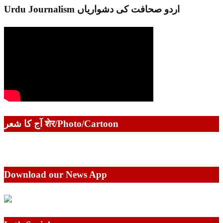
Urdu Journalism اردو صحافت کی دشواریاں
آج کا شعر शेर/Photo/Cartoon
Download our News App