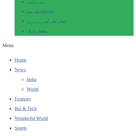
ہندوستان
ای پیپر (ePaper)
انداز بیاں اور۔۔۔۔۔۔۔
محفل یاراں
Menu
Home
News
India
World
Features
Biz & Tech
Wonderful World
Sports