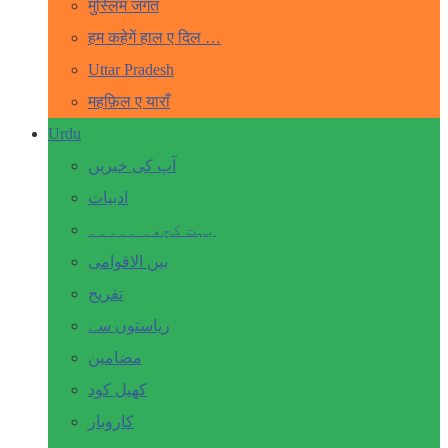
मुस्लिम जगत
हम कहेगें हाल ए दिल …
Uttar Pradesh
महफ़िल ए याराँ
Urdu
آپ کی خبریں
ادبیات
بہت کچھ۔ ۔۔۔۔۔
بین الاقوامی
تفریح
ریاستوں سے
مضامین
کھیل کود
کاروبار