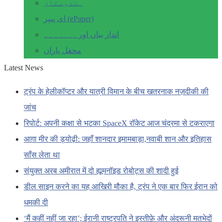
ہندوستان
ای پیپر (ePaper)
انداز بیاں اور۔۔۔۔۔۔۔
محفل یاراں
Latest News
ट्रंप के हेलीकॉप्टर और यात्री विमान के बीच खतरनाक नज़दीकी की
जांच
रिपोर्ट: अपनी कक्षा से भटका SpaceX रॉकेट आज चंद्रमा से टकराएगा
आग़ा मीर की ड्योढ़ी: जहाँ शानदार इमामबाड़ा,नवाबी शान और इतिहास
साँस लेता था
संयुक्त अरब अमीरात में दो ह्यूमनॉइड रोबोट्स की शादी हुई
डील साइन करने का यह आखिरी मौका है, ट्रंप ने एक बार फिर ईरान को
धमकी दी
‘मैं कहीं नहीं जा रहा’; ईरानी राष्ट्रपति ने इस्तीफ़े और अंदरूनी मतभेदों