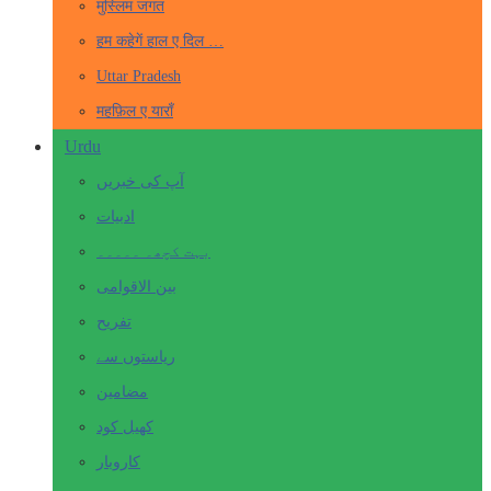
मुस्लिम जगत
हम कहेगें हाल ए दिल …
Uttar Pradesh
महफ़िल ए याराँ
Urdu
آپ کی خبریں
ادبیات
بہت کچھ۔ ۔۔۔۔۔
بین الاقوامی
تفریح
ریاستوں سے
مضامین
کھیل کود
کاروبار