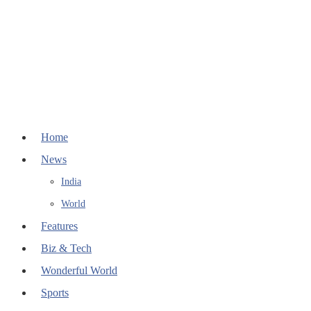
Home
News
India
World
Features
Biz & Tech
Wonderful World
Sports