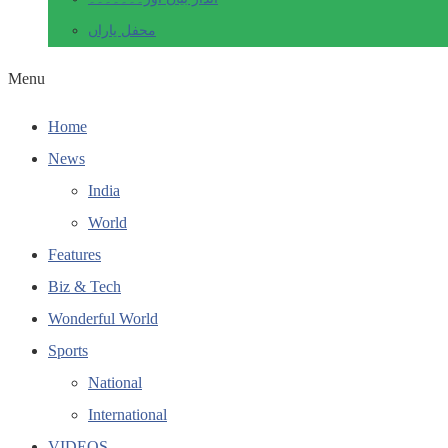
محفل یاراں
Menu
Home
News
India
World
Features
Biz & Tech
Wonderful World
Sports
National
International
VIDEOS