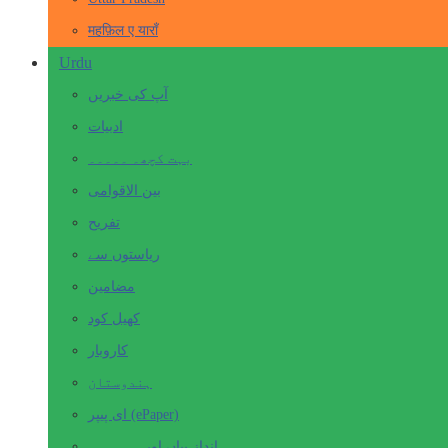
महफ़िल ए याराँ
Urdu
آپ کی خبریں
ادبیات
بہت کچھ۔ ۔۔۔۔۔
بین الاقوامی
تفریح
ریاستوں سے
مضامین
کھیل کود
کاروبار
ہندوستان
ای پیپر (ePaper)
انداز بیاں اور۔۔۔۔۔۔۔