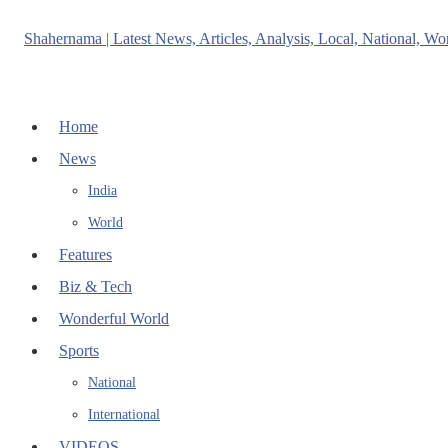
Home
News
India
World
Features
Biz & Tech
Wonderful World
Sports
National
International
VIDEOS