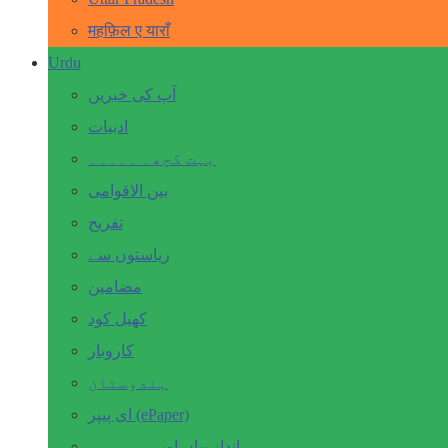
महफ़िल ए याराँ
Urdu
آپ کی خبریں
ادبیات
بہت کچھ۔ ۔۔۔۔۔
بین الاقوامی
تفریح
ریاستوں سے
مضامین
کھیل کود
کاروبار
ہندوستان
ای پیپر (ePaper)
انداز بیاں اور۔۔۔۔۔۔۔