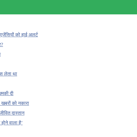
एजेंसियों को हाई अलर्ट
र?
च
ँस लेता था
धमकी दी
 की खबरों को नकारा
जीवित दास्तान
होने वाला है’