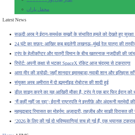
محفل یاراں
Latest News
सऊदी अरब ने ईरान-समर्थक समूहों के संभावित हमले को देखते हुए सुरक्षा 
24 घंटे का सफ़र: आखिर कब बदलेगी लखनऊ–मुंबई रेल यात्रा की तस्वी
ट्रंप के हेलीकॉप्टर और यात्री विमान के बीच खतरनाक नज़दीकी की जां
रिपोर्ट: अपनी कक्षा से भटका SpaceX रॉकेट आज चंद्रमा से टकराएगा
आग़ा मीर की ड्योढ़ी: जहाँ शानदार इमामबाड़ा,नवाबी शान और इतिहास सा
संयुक्त अरब अमीरात में दो ह्यूमनॉइड रोबोट्स की शादी हुई
डील साइन करने का यह आखिरी मौका है, ट्रंप ने एक बार फिर ईरान को 
‘मैं कहीं नहीं जा रहा’; ईरानी राष्ट्रपति ने इस्तीफ़े और अंदरूनी मतभेदों
महमूदाबाद रियासत का मोहर्रम: अज़ादारी, तहज़ीब और साझी विरासत की 
‘2026 के लिए की गई दो भविष्यवाणियां सच हो गई हैं, एक भयानक टकराव 