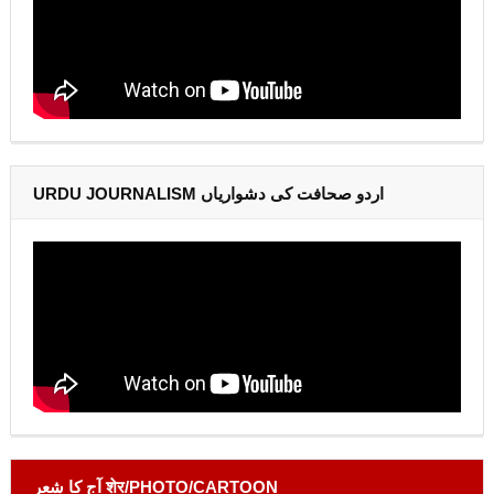
URDU JOURNALISM اردو صحافت کی دشواریاں
آج کا شعر शेर/PHOTO/CARTOON