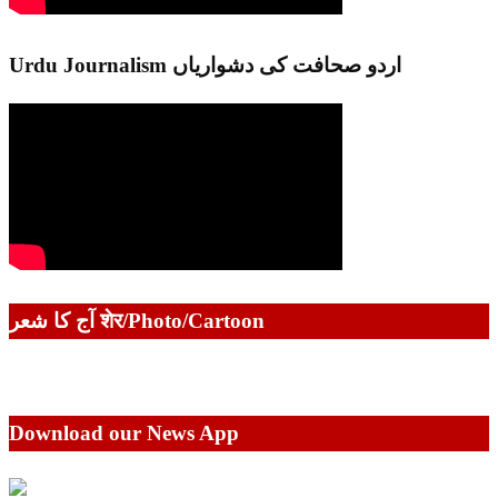
Urdu Journalism اردو صحافت کی دشواریاں
آج کا شعر शेर/Photo/Cartoon
Download our News App