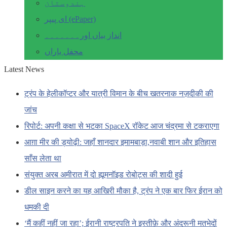
ہندوستان
ای پیپر (ePaper)
انداز بیاں اور۔۔۔۔۔۔۔
محفل یاراں
Latest News
ट्रंप के हेलीकॉप्टर और यात्री विमान के बीच खतरनाक नज़दीकी की
जांच
रिपोर्ट: अपनी कक्षा से भटका SpaceX रॉकेट आज चंद्रमा से टकराएगा
आग़ा मीर की ड्योढ़ी: जहाँ शानदार इमामबाड़ा,नवाबी शान और इतिहास
साँस लेता था
संयुक्त अरब अमीरात में दो ह्यूमनॉइड रोबोट्स की शादी हुई
डील साइन करने का यह आखिरी मौका है, ट्रंप ने एक बार फिर ईरान को
धमकी दी
‘मैं कहीं नहीं जा रहा’; ईरानी राष्ट्रपति ने इस्तीफ़े और अंदरूनी मतभेदों