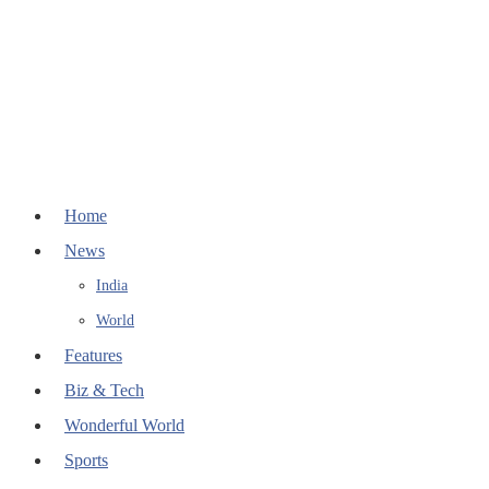
Home
News
India
World
Features
Biz & Tech
Wonderful World
Sports