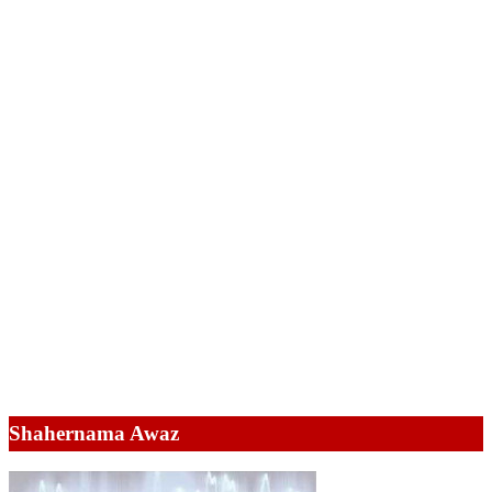
Shahernama Awaz