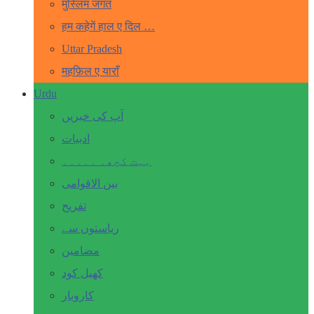
मुस्लिम जगत
हम कहेगें हाल ए दिल …
Uttar Pradesh
महफ़िल ए याराँ
Urdu
آپ کی خبریں
ادبیات
بہت کچھ۔ ۔۔۔۔۔
بین الاقوامی
تفریح
ریاستوں سے
مضامین
کھیل کود
کاروبار