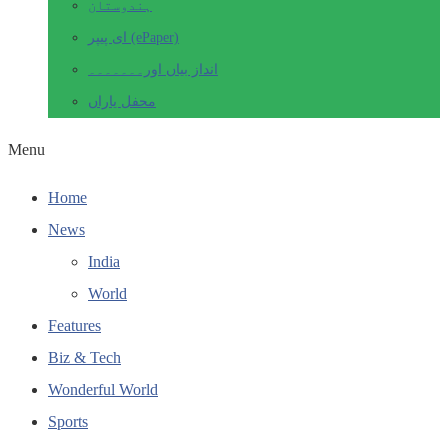
ہندوستان
ای پیپر (ePaper)
انداز بیاں اور۔۔۔۔۔۔۔
محفل یاراں
Menu
Home
News
India
World
Features
Biz & Tech
Wonderful World
Sports