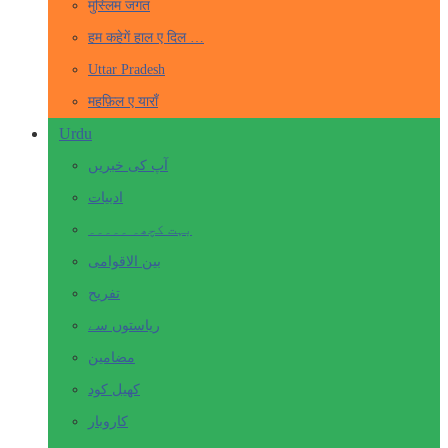
मुस्लिम जगत
हम कहेगें हाल ए दिल …
Uttar Pradesh
महफ़िल ए याराँ
Urdu
آپ کی خبریں
ادبیات
بہت کچھ۔ ۔۔۔۔۔
بین الاقوامی
تفریح
ریاستوں سے
مضامین
کھیل کود
کاروبار