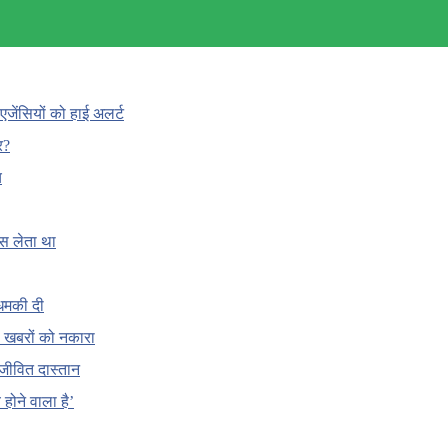
एजेंसियों को हाई अलर्ट
र?
च
ँस लेता था
धमकी दी
 की खबरों को नकारा
जीवित दास्तान
होने वाला है’