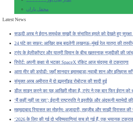
محفل یاراں
Latest News
सऊदी अरब ने ईरान-समर्थक समूहों के संभावित हमले को देखते हुए सुरक्षा 
24 घंटे का सफ़र: आखिर कब बदलेगी लखनऊ–मुंबई रेल यात्रा की तस्वी
ट्रंप के हेलीकॉप्टर और यात्री विमान के बीच खतरनाक नज़दीकी की जां
रिपोर्ट: अपनी कक्षा से भटका SpaceX रॉकेट आज चंद्रमा से टकराएगा
आग़ा मीर की ड्योढ़ी: जहाँ शानदार इमामबाड़ा,नवाबी शान और इतिहास सा
संयुक्त अरब अमीरात में दो ह्यूमनॉइड रोबोट्स की शादी हुई
डील साइन करने का यह आखिरी मौका है, ट्रंप ने एक बार फिर ईरान को 
‘मैं कहीं नहीं जा रहा’; ईरानी राष्ट्रपति ने इस्तीफ़े और अंदरूनी मतभेदों
महमूदाबाद रियासत का मोहर्रम: अज़ादारी, तहज़ीब और साझी विरासत की 
‘2026 के लिए की गई दो भविष्यवाणियां सच हो गई हैं, एक भयानक टकराव 