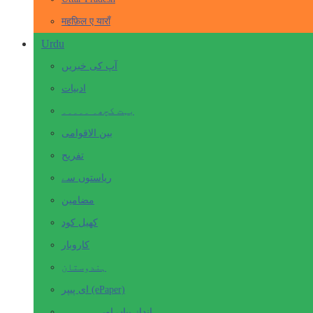
महफ़िल ए याराँ
Urdu
آپ کی خبریں
ادبیات
بہت کچھ۔ ۔۔۔۔۔
بین الاقوامی
تفریح
ریاستوں سے
مضامین
کھیل کود
کاروبار
ہندوستان
ای پیپر (ePaper)
انداز بیاں اور۔۔۔۔۔۔۔