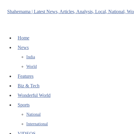
Home
News
India
World
Features
Biz & Tech
Wonderful World
Sports
National
International
VIDEOS