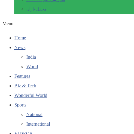
محفل یاراں
Menu
Home
News
India
World
Features
Biz & Tech
Wonderful World
Sports
National
International
VIDEOS