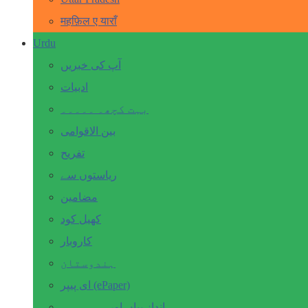
महफ़िल ए याराँ
Urdu
آپ کی خبریں
ادبیات
بہت کچھ۔ ۔۔۔۔۔
بین الاقوامی
تفریح
ریاستوں سے
مضامین
کھیل کود
کاروبار
ہندوستان
ای پیپر (ePaper)
انداز بیاں اور۔۔۔۔۔۔۔