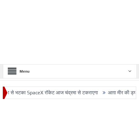
Menu
भटका SpaceX रॉकेट आज चंद्रमा से टकराएगा
आग़ा मीर की ड्योढ़ी: जहाँ शान