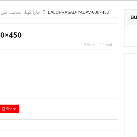
چارا گھپلہ معاملے میں 
LALUPRASAD-YADAV-600×450
BU
00×450
Print
Email
Share