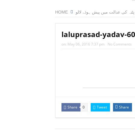
HOME
پٹنہ کی عدالت میں پیش ہوئے لالو
laluprasad-yadav-6
on:
May 06, 2016 7:37 pm
No Comments
Share
Tweet
Share
0