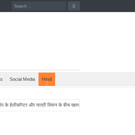
ts
Social Media
Hindi
लीकॉप्टर और यात्री विमान के बीच खतरनाक नज़दीकी की जांच
रिपोर्ट: अपन