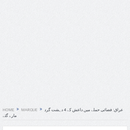
HOME
MARQUE
عراق: فضائی حملے میں داعش کے 4 دہشت گرد
مارے گئے