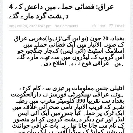
عراق: فضائی حملے میں داعش کے 4
دہشت گرد مارے گئے
on:
June 20, 2022 6:47 pm
No Comments
Print
Email
بغداد، 20 جون (یو این آئی/ژنہوا)مغربی عراق
کے صوبہ الانبار میں ایک فضائی حملے میں
اسلامک اسٹیٹ (آئی ایس) کےچار جنگجو، جو
اس گروپ کے لیڈروں میں سے تھے، مارے گئے
ہیں۔ عراقی فوج نے یہ اطلاع دی۔
انٹیلی جنس معلومات پر تیزی سے کام کرتے
ہوئے، عراقی سیکورٹی فورسز نے دارالحکومت
بغداد سے تقریباً 390 کلومیٹر مغرب میں رطبہ
شہر کے قریب الانبار نامی صحرائی علاقے میں
ایک ٹرک پر حملہ کیا جس میں ایک آئی ایس
لیڈر اور تین دیگر دہشت گردوں کو ابو منصور
کے نام سے جانا جاتا تھا۔ یہ بات عراقی جوائنٹ
آپریشنز کمانڈ کے میڈیا آفس نے ایک بیان میں