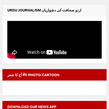
URDU JOURNALISM اردو صحافت کی دشواریاں
آج کا شعر शेर/PHOTO/CARTOON
DOWNLOAD OUR NEWS APP