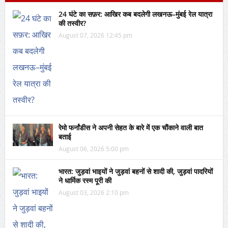
24 घंटे का सफ़र: आखिर कब बदलेगी लखनऊ–मुंबई रेल यात्रा
की तस्वीर?
August 07, 2026 12:45 pm
रेमो फर्नांडीस ने अपनी सेहत के बारे में एक चौंकाने वाली बात
बताई
August 06, 2026 5:00 pm
भारत: जुड़वां भाइयों ने जुड़वां बहनों से शादी की, जुड़वां पादरियों
ने धार्मिक रस्म पूरी की
August 03, 2026 2:10 pm