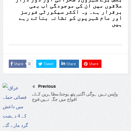
علاقوں میں ان کی موجودگی اب بھی
برقرار ہے۔ وہ اکثر سیکورٹی فورسز
اور عام شہریوں کو نشانہ بناتے رہے
ہیں
Share
Tweet
Share
Share
0
Previous
واپس نہیں ہوگی اگنی پتھ یوجنا،مظاہرین کےئے
افواج میں جگہ نہیں:فوج