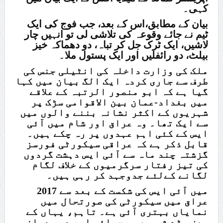
کہی۔
بیان کے مطابق،اس کے بعد، جب فوج کی ایک
ٹیم نے جائے وقوعہ کی تلاشی لی تو انہیں چار
لاشیں، ایک ٹرک جل کر تباہ، دو دھماکہ خیز
بیلٹ، دو رائفلیں اور ایک پستول ملا۔
ملک کی وزارت داخلہ کی انٹیلی جنس کی
طرف سے جاری کردہ ایک الگ بیان میں کہا
گیا ہے کہ ابو منصور الرتبہ کے علاقے
میں بغداد-عمان بین الاقوامی سڑک پر
شہریوں کے اکثر نشانہ بننے والوں میں
سے ایک تھا۔ وہ عراق اور شام میں آئی
ایس کے کئی اہم عہدوں پر رہ چکے ہیں۔
قابل ذکر ہے کہ عراقی سیکورٹی فورسز
گزشتہ چند ماہ سے آئی ایس دہشت گردوں
کی تیز رفتار سرگرمیوں کے خلاف لگام
لگانے کےلئے جدوجہد کر رہی ہیں۔
2017 میں آئی ایس کی شکست کے بعد سے
عراق میں سیکورٹی کی صورتحال میں
نمایاں بہتری آئی ہے۔ تاہم، یہاں کے
بعض بڑے شہروں، صحرائی اور دور دراز