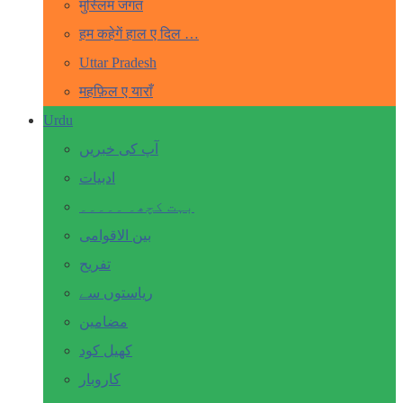
मुस्लिम जगत
हम कहेगें हाल ए दिल …
Uttar Pradesh
महफ़िल ए याराँ
Urdu
آپ کی خبریں
ادبیات
بہت کچھ۔ ۔۔۔۔۔
بین الاقوامی
تفریح
ریاستوں سے
مضامین
کھیل کود
کاروبار