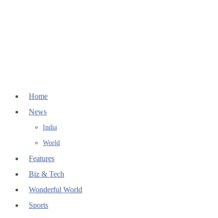
Home
News
India
World
Features
Biz & Tech
Wonderful World
Sports