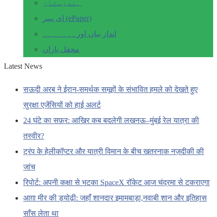
ہندوستان
ای پیپر (ePaper)
انداز بیاں اور۔۔۔۔۔۔۔
محفل یاراں
Latest News
सऊदी अरब ने ईरान-समर्थक समूहों के संभावित हमले को देखते हुए
सुरक्षा एजेंसियों को हाई अलर्ट
24 घंटे का सफ़र: आखिर कब बदलेगी लखनऊ–मुंबई रेल यात्रा की
तस्वीर?
ट्रंप के हेलीकॉप्टर और यात्री विमान के बीच खतरनाक नज़दीकी की
जांच
रिपोर्ट: अपनी कक्षा से भटका SpaceX रॉकेट आज चंद्रमा से टकराएगा
आग़ा मीर की ड्योढ़ी: जहाँ शानदार इमामबाड़ा,नवाबी शान और इतिहास
साँस लेता था