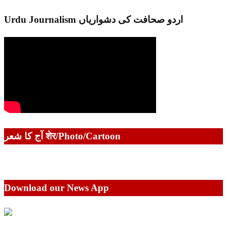
Urdu Journalism اردو صحافت کی دشواریاں
آج کا شعر शेर/Photo/Cartoon
Download our News App