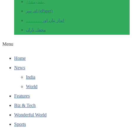
ہندوستان
ای پیپر (ePaper)
انداز بیاں اور۔۔۔۔۔۔۔
محفل یاراں
Menu
Home
News
India
World
Features
Biz & Tech
Wonderful World
Sports