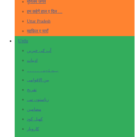
मुस्लिम जगत
हम कहेगें हाल ए दिल …
Uttar Pradesh
महफ़िल ए याराँ
Urdu
آپ کی خبریں
ادبیات
بہت کچھ۔ ۔۔۔۔۔
بین الاقوامی
تفریح
ریاستوں سے
مضامین
کھیل کود
کاروبار