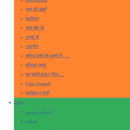
Internaional
आप की खबरें
कारोबार
कुछ और भी
राज्यों से
राष्ट्रीय
दुनिया इसी को कहते हैं …..
मुस्लिम जगत
हम कहेगें हाल ए दिल …
Uttar Pradesh
महफ़िल ए याराँ
Urdu
آپ کی خبریں
ادبیات