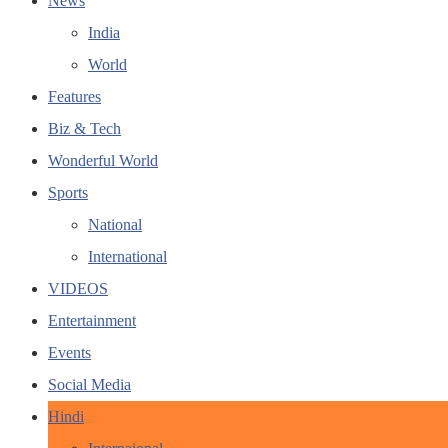
News
India
World
Features
Biz & Tech
Wonderful World
Sports
National
International
VIDEOS
Entertainment
Events
Social Media
Hindi