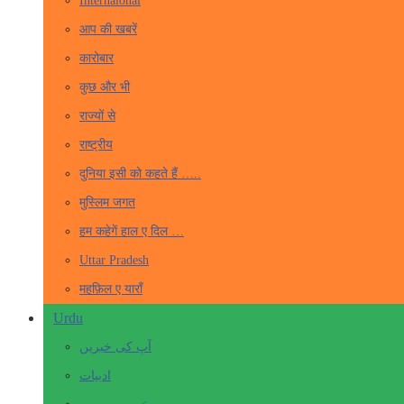
Internaional
आप की खबरें
कारोबार
कुछ और भी
राज्यों से
राष्ट्रीय
दुनिया इसी को कहते हैं …..
मुस्लिम जगत
हम कहेगें हाल ए दिल …
Uttar Pradesh
महफ़िल ए याराँ
Urdu
آپ کی خبریں
ادبیات