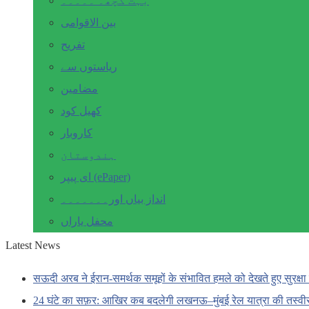
بہت کچھ۔ ۔۔۔۔۔
بین الاقوامی
تفریح
ریاستوں سے
مضامین
کھیل کود
کاروبار
ہندوستان
ای پیپر (ePaper)
انداز بیاں اور۔۔۔۔۔۔۔
محفل یاراں
Latest News
सऊदी अरब ने ईरान-समर्थक समूहों के संभावित हमले को देखते हुए सुरक्षा 
24 घंटे का सफ़र: आखिर कब बदलेगी लखनऊ–मुंबई रेल यात्रा की तस्वी