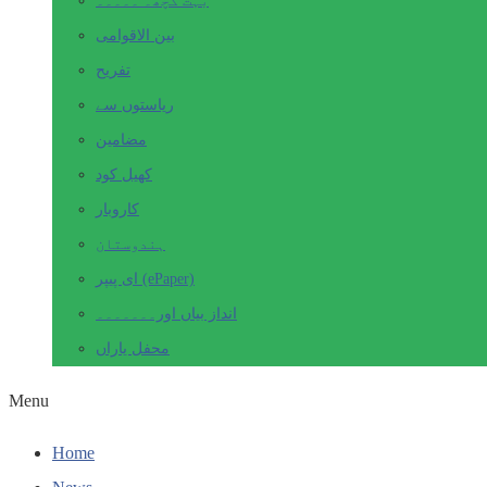
بہت کچھ۔ ۔۔۔۔۔
بین الاقوامی
تفریح
ریاستوں سے
مضامین
کھیل کود
کاروبار
ہندوستان
ای پیپر (ePaper)
انداز بیاں اور۔۔۔۔۔۔۔
محفل یاراں
Menu
Home