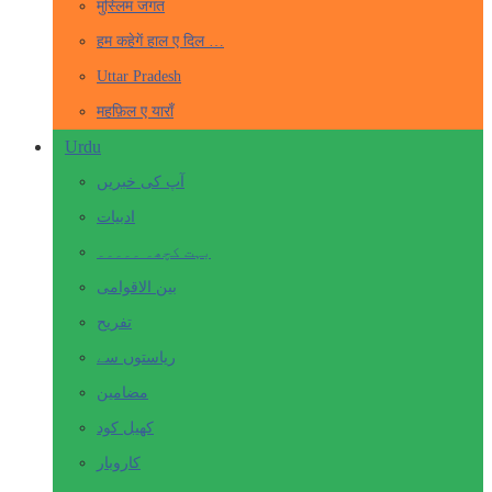
मुस्लिम जगत
हम कहेगें हाल ए दिल …
Uttar Pradesh
महफ़िल ए याराँ
Urdu
آپ کی خبریں
ادبیات
بہت کچھ۔ ۔۔۔۔۔
بین الاقوامی
تفریح
ریاستوں سے
مضامین
کھیل کود
کاروبار