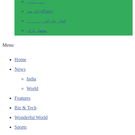
ہندوستان
ای پیپر (ePaper)
انداز بیاں اور۔۔۔۔۔۔۔
محفل یاراں
Menu
Home
News
India
World
Features
Biz & Tech
Wonderful World
Sports