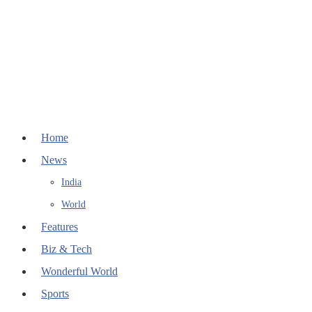
Home
News
India
World
Features
Biz & Tech
Wonderful World
Sports