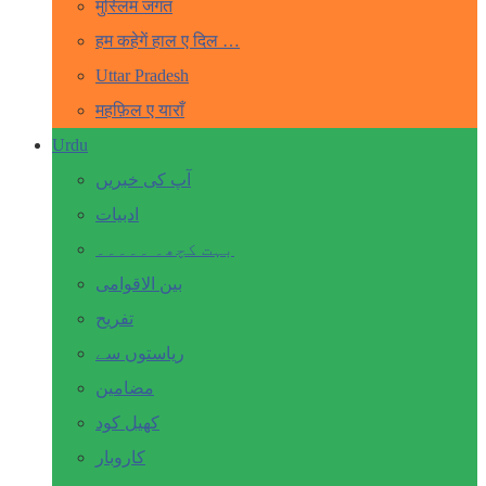
मुस्लिम जगत
हम कहेगें हाल ए दिल …
Uttar Pradesh
महफ़िल ए याराँ
Urdu
آپ کی خبریں
ادبیات
بہت کچھ۔ ۔۔۔۔۔
بین الاقوامی
تفریح
ریاستوں سے
مضامین
کھیل کود
کاروبار