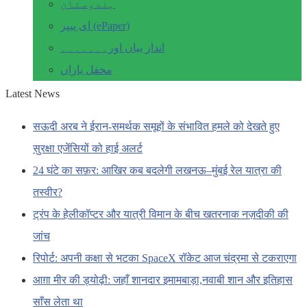
ہندوستان
ای پیپر (ePaper)
انداز بیاں اور۔۔۔۔۔۔۔
محفل یاراں
Latest News
सऊदी अरब ने ईरान-समर्थक समूहों के संभावित हमले को देखते हुए
सुरक्षा एजेंसियों को हाई अलर्ट
24 घंटे का सफ़र: आखिर कब बदलेगी लखनऊ–मुंबई रेल यात्रा की
तस्वीर?
ट्रंप के हेलीकॉप्टर और यात्री विमान के बीच खतरनाक नज़दीकी की
जांच
रिपोर्ट: अपनी कक्षा से भटका SpaceX रॉकेट आज चंद्रमा से टकराएगा
आग़ा मीर की ड्योढ़ी: जहाँ शानदार इमामबाड़ा,नवाबी शान और इतिहास
साँस लेता था