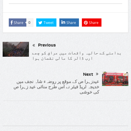
Share
Tweet
Share
Share
0
Previous
بدامنی کے حالیہ واقعات میں عراق کو چھے
ارب ڈالر کا مالی نقصان ہوا
Next
عیدزہرا ص کے موقع پر روضہء شاہ نجف میں
خدیجہ ٹریڈ فیئر نے اس طرح منائی عید زہرا ص
کی خوشی