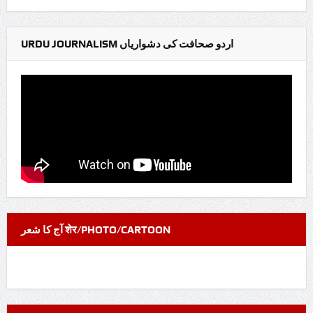
URDU JOURNALISM اردو صحافت کی دشواریاں
آج کا شعر शेर/PHOTO/CARTOON