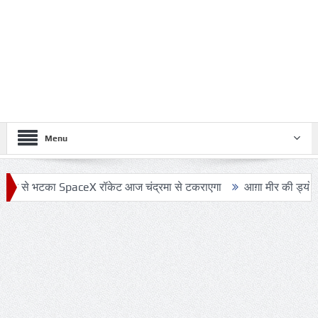
Menu
भटका SpaceX रॉकेट आज चंद्रमा से टकराएगा
आग़ा मीर की ड्योढ़ी: जहाँ शान