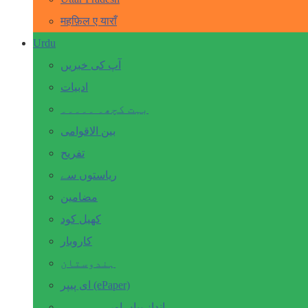
महफ़िल ए याराँ
Urdu
آپ کی خبریں
ادبیات
بہت کچھ۔ ۔۔۔۔۔
بین الاقوامی
تفریح
ریاستوں سے
مضامین
کھیل کود
کاروبار
ہندوستان
ای پیپر (ePaper)
انداز بیاں اور۔۔۔۔۔۔۔