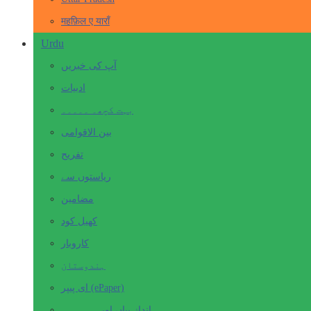
महफ़िल ए याराँ
Urdu
آپ کی خبریں
ادبیات
بہت کچھ۔ ۔۔۔۔۔
بین الاقوامی
تفریح
ریاستوں سے
مضامین
کھیل کود
کاروبار
ہندوستان
ای پیپر (ePaper)
انداز بیاں اور۔۔۔۔۔۔۔