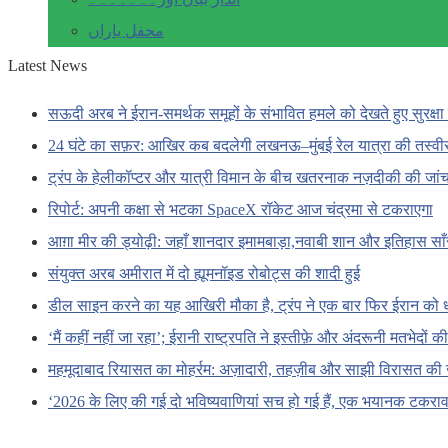
محفل یاراں
Latest News
सऊदी अरब ने ईरान-समर्थक समूहों के संभावित हमले को देखते हुए सुरक्षा 
24 घंटे का सफ़र: आखिर कब बदलेगी लखनऊ–मुंबई रेल यात्रा की तस्वी
ट्रंप के हेलीकॉप्टर और यात्री विमान के बीच खतरनाक नज़दीकी की जां
रिपोर्ट: अपनी कक्षा से भटका SpaceX रॉकेट आज चंद्रमा से टकराएगा
आग़ा मीर की ड्योढ़ी: जहाँ शानदार इमामबाड़ा,नवाबी शान और इतिहास सा
संयुक्त अरब अमीरात में दो ह्यूमनॉइड रोबोट्स की शादी हुई
डील साइन करने का यह आखिरी मौका है, ट्रंप ने एक बार फिर ईरान को 
‘मैं कहीं नहीं जा रहा’; ईरानी राष्ट्रपति ने इस्तीफ़े और अंदरूनी मतभेदों
महमूदाबाद रियासत का मोहर्रम: अज़ादारी, तहज़ीब और साझी विरासत की 
‘2026 के लिए की गई दो भविष्यवाणियां सच हो गई हैं, एक भयानक टकराव 