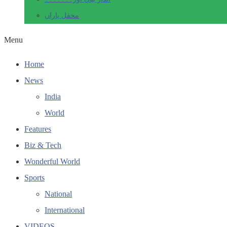
محفل یاراں
Menu
Home
News
India
World
Features
Biz & Tech
Wonderful World
Sports
National
International
VIDEOS