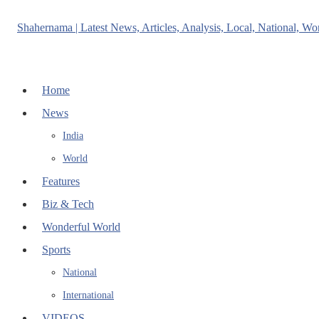
Home
News
India
World
Features
Biz & Tech
Wonderful World
Sports
National
International
VIDEOS