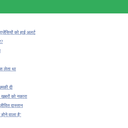
एजेंसियों को हाई अलर्ट
र?
च
ँस लेता था
धमकी दी
 की खबरों को नकारा
जीवित दास्तान
होने वाला है’