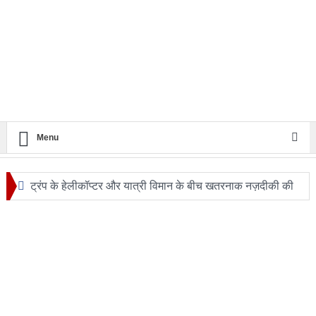
Menu
ट्रंप के हेलीकॉप्टर और यात्री विमान के बीच खतरनाक नज़दीकी की
जांच
रिपोर्ट: अपनी कक्षा से भटका SpaceX रॉकेट आज चंद्रमा से
टकराएगा
आग़ा मीर की ड्योढ़ी: जहाँ शानदार इमामबाड़ा,नवाबी शान और