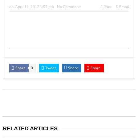
भारत: जुड़वां भाइयों ने जुड़वां बहनों से शादी की, जुड़वां पादरियों ने
on:
April 14, 2017 1:04 pm
No Comments
Print
Email
धार्मिक रस्म पूरी की
Share
Tweet
Share
Share
0
RELATED ARTICLES