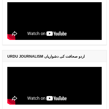
URDU JOURNALISM اردو صحافت کی دشواریاں