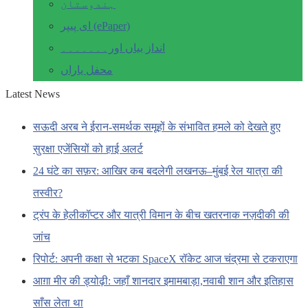
ہندوستان
ای پیپر (ePaper)
انداز بیاں اور۔۔۔۔۔۔۔
محفل یاراں
Latest News
सऊदी अरब ने ईरान-समर्थक समूहों के संभावित हमले को देखते हुए
सुरक्षा एजेंसियों को हाई अलर्ट
24 घंटे का सफ़र: आखिर कब बदलेगी लखनऊ–मुंबई रेल यात्रा की
तस्वीर?
ट्रंप के हेलीकॉप्टर और यात्री विमान के बीच खतरनाक नज़दीकी की
जांच
रिपोर्ट: अपनी कक्षा से भटका SpaceX रॉकेट आज चंद्रमा से टकराएगा
आग़ा मीर की ड्योढ़ी: जहाँ शानदार इमामबाड़ा,नवाबी शान और इतिहास
साँस लेता था