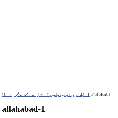
Home
الہ آباد میں دو نوجوانوں کے قتل سے کشیدگی
allahabad-1
allahabad-1