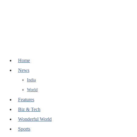
Home
News
India
World
Features
Biz & Tech
Wonderful World
Sports