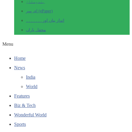
ہندوستان
ای پیپر (ePaper)
انداز بیاں اور۔۔۔۔۔۔۔
محفل یاراں
Menu
Home
News
India
World
Features
Biz & Tech
Wonderful World
Sports