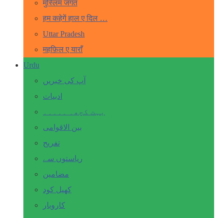
मुस्लिम जगत
हम कहेगें हाल ए दिल …
Uttar Pradesh
महफ़िल ए याराँ
Urdu
آپ کی خبریں
ادبیات
بہت کچھ۔ ۔۔۔۔۔
بین الاقوامی
تفریح
ریاستوں سے
مضامین
کھیل کود
کاروبار