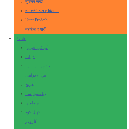
मुस्लिम जगत
हम कहेगें हाल ए दिल …
Uttar Pradesh
महफ़िल ए याराँ
Urdu
آپ کی خبریں
ادبیات
بہت کچھ۔ ۔۔۔۔۔
بین الاقوامی
تفریح
ریاستوں سے
مضامین
کھیل کود
کاروبار