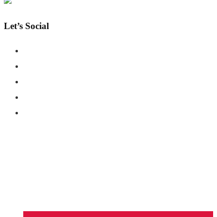
Let’s Social
COPYRIGHT © SHAHERNAMA - ALL RIGHTS RESERVED
ABOUT US
ADVERTISE WITH US
DISCLAIMER
CONTACT US