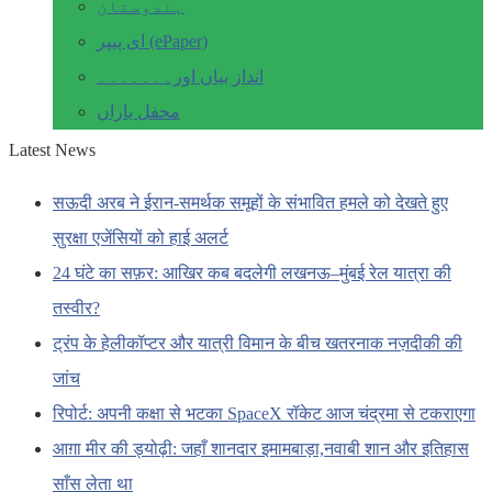
ہندوستان
ای پیپر (ePaper)
انداز بیاں اور۔۔۔۔۔۔۔
محفل یاراں
Latest News
सऊदी अरब ने ईरान-समर्थक समूहों के संभावित हमले को देखते हुए
सुरक्षा एजेंसियों को हाई अलर्ट
24 घंटे का सफ़र: आखिर कब बदलेगी लखनऊ–मुंबई रेल यात्रा की
तस्वीर?
ट्रंप के हेलीकॉप्टर और यात्री विमान के बीच खतरनाक नज़दीकी की
जांच
रिपोर्ट: अपनी कक्षा से भटका SpaceX रॉकेट आज चंद्रमा से टकराएगा
आग़ा मीर की ड्योढ़ी: जहाँ शानदार इमामबाड़ा,नवाबी शान और इतिहास
साँस लेता था