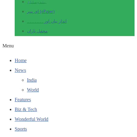
ہندوستان
ای پیپر (ePaper)
انداز بیاں اور۔۔۔۔۔۔۔
محفل یاراں
Menu
Home
News
India
World
Features
Biz & Tech
Wonderful World
Sports