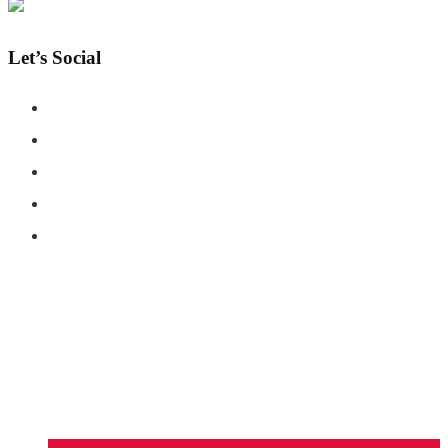
Let’s Social
COPYRIGHT © SHAHERNAMA - ALL RIGHTS RESERVED
ABOUT US
ADVERTISE WITH US
DISCLAIMER
CONTACT US