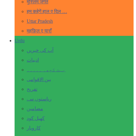
मुस्लिम जगत
हम कहेगें हाल ए दिल …
Uttar Pradesh
महफ़िल ए याराँ
Urdu
آپ کی خبریں
ادبیات
بہت کچھ۔ ۔۔۔۔۔
بین الاقوامی
تفریح
ریاستوں سے
مضامین
کھیل کود
کاروبار