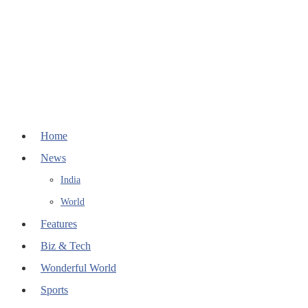
Home
News
India
World
Features
Biz & Tech
Wonderful World
Sports