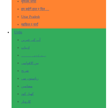
मुस्लिम जगत
हम कहेगें हाल ए दिल …
Uttar Pradesh
महफ़िल ए याराँ
Urdu
آپ کی خبریں
ادبیات
بہت کچھ۔ ۔۔۔۔۔
بین الاقوامی
تفریح
ریاستوں سے
مضامین
کھیل کود
کاروبار