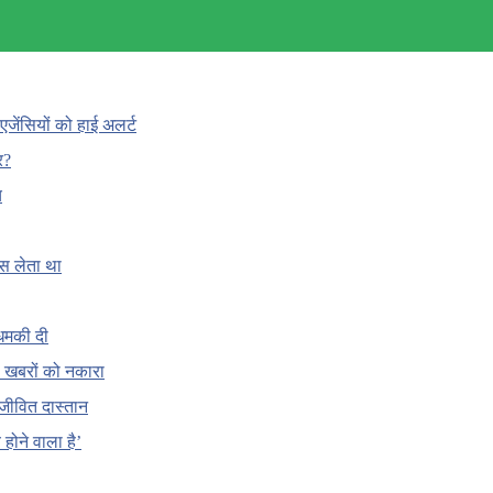
एजेंसियों को हाई अलर्ट
र?
च
ँस लेता था
धमकी दी
 की खबरों को नकारा
जीवित दास्तान
होने वाला है’