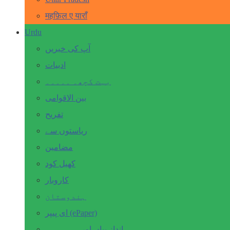
महफ़िल ए याराँ
Urdu
آپ کی خبریں
ادبیات
بہت کچھ۔ ۔۔۔۔۔
بین الاقوامی
تفریح
ریاستوں سے
مضامین
کھیل کود
کاروبار
ہندوستان
ای پیپر (ePaper)
انداز بیاں اور۔۔۔۔۔۔۔