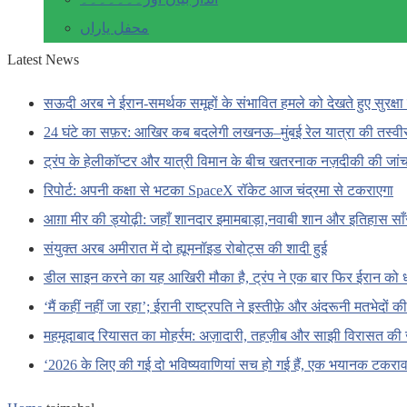
محفل یاراں
Latest News
सऊदी अरब ने ईरान-समर्थक समूहों के संभावित हमले को देखते हुए सुरक्षा 
24 घंटे का सफ़र: आखिर कब बदलेगी लखनऊ–मुंबई रेल यात्रा की तस्वी
ट्रंप के हेलीकॉप्टर और यात्री विमान के बीच खतरनाक नज़दीकी की जां
रिपोर्ट: अपनी कक्षा से भटका SpaceX रॉकेट आज चंद्रमा से टकराएगा
आग़ा मीर की ड्योढ़ी: जहाँ शानदार इमामबाड़ा,नवाबी शान और इतिहास सा
संयुक्त अरब अमीरात में दो ह्यूमनॉइड रोबोट्स की शादी हुई
डील साइन करने का यह आखिरी मौका है, ट्रंप ने एक बार फिर ईरान को 
‘मैं कहीं नहीं जा रहा’; ईरानी राष्ट्रपति ने इस्तीफ़े और अंदरूनी मतभेदों
महमूदाबाद रियासत का मोहर्रम: अज़ादारी, तहज़ीब और साझी विरासत की 
‘2026 के लिए की गई दो भविष्यवाणियां सच हो गई हैं, एक भयानक टकराव 