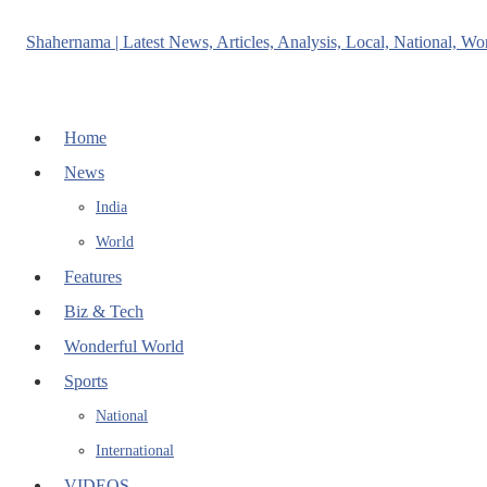
Home
News
India
World
Features
Biz & Tech
Wonderful World
Sports
National
International
VIDEOS