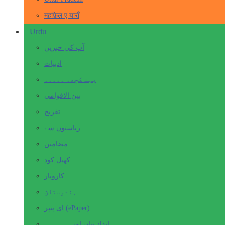
महफ़िल ए याराँ
Urdu
آپ کی خبریں
ادبیات
بہت کچھ۔ ۔۔۔۔۔
بین الاقوامی
تفریح
ریاستوں سے
مضامین
کھیل کود
کاروبار
ہندوستان
ای پیپر (ePaper)
انداز بیاں اور۔۔۔۔۔۔۔