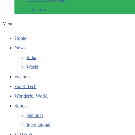
محفل یاراں
Menu
Home
News
India
World
Features
Biz & Tech
Wonderful World
Sports
National
International
VIDEOS