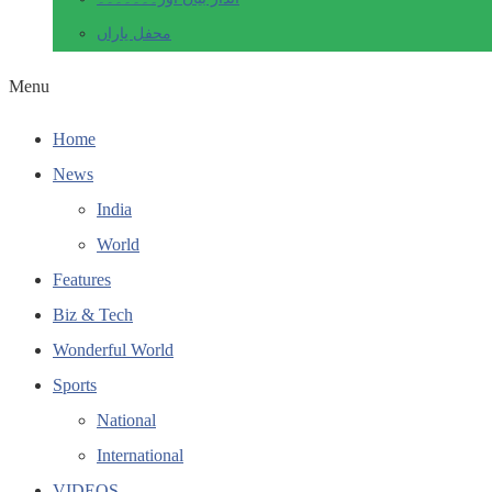
محفل یاراں
Menu
Home
News
India
World
Features
Biz & Tech
Wonderful World
Sports
National
International
VIDEOS