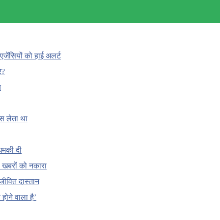
एजेंसियों को हाई अलर्ट
र?
च
ँस लेता था
धमकी दी
 की खबरों को नकारा
जीवित दास्तान
होने वाला है’