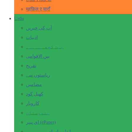
महफ़िल ए याराँ
Urdu
آپ کی خبریں
ادبیات
بہت کچھ۔ ۔۔۔۔۔
بین الاقوامی
تفریح
ریاستوں سے
مضامین
کھیل کود
کاروبار
ہندوستان
ای پیپر (ePaper)
انداز بیاں اور۔۔۔۔۔۔۔