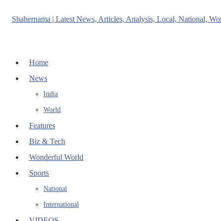
Home
News
India
World
Features
Biz & Tech
Wonderful World
Sports
National
International
VIDEOS