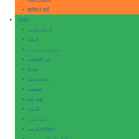
महफ़िल ए याराँ
Urdu
آپ کی خبریں
ادبیات
بہت کچھ۔ ۔۔۔۔۔
بین الاقوامی
تفریح
ریاستوں سے
مضامین
کھیل کود
کاروبار
ہندوستان
ای پیپر (ePaper)
انداز بیاں اور۔۔۔۔۔۔۔