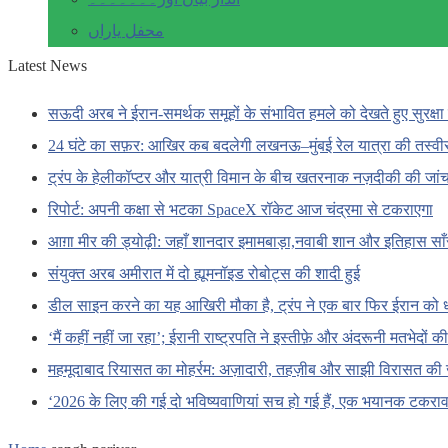
محفل یاراں
Latest News
सऊदी अरब ने ईरान-समर्थक समूहों के संभावित हमले को देखते हुए सुरक्षा 
24 घंटे का सफ़र: आखिर कब बदलेगी लखनऊ–मुंबई रेल यात्रा की तस्वी
ट्रंप के हेलीकॉप्टर और यात्री विमान के बीच खतरनाक नज़दीकी की जां
रिपोर्ट: अपनी कक्षा से भटका SpaceX रॉकेट आज चंद्रमा से टकराएगा
आग़ा मीर की ड्योढ़ी: जहाँ शानदार इमामबाड़ा,नवाबी शान और इतिहास सा
संयुक्त अरब अमीरात में दो ह्यूमनॉइड रोबोट्स की शादी हुई
डील साइन करने का यह आखिरी मौका है, ट्रंप ने एक बार फिर ईरान को 
‘मैं कहीं नहीं जा रहा’; ईरानी राष्ट्रपति ने इस्तीफ़े और अंदरूनी मतभेदों
महमूदाबाद रियासत का मोहर्रम: अज़ादारी, तहज़ीब और साझी विरासत की 
‘2026 के लिए की गई दो भविष्यवाणियां सच हो गई हैं, एक भयानक टकराव 