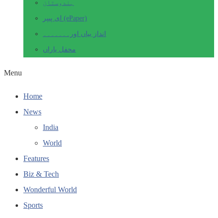
ہندوستان
ای پیپر (ePaper)
انداز بیاں اور۔۔۔۔۔۔۔
محفل یاراں
Menu
Home
News
India
World
Features
Biz & Tech
Wonderful World
Sports