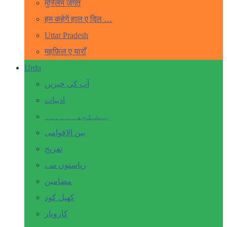
मुस्लिम जगत
हम कहेगें हाल ए दिल …
Uttar Pradesh
महफ़िल ए याराँ
Urdu
آپ کی خبریں
ادبیات
بہت کچھ۔ ۔۔۔۔۔
بین الاقوامی
تفریح
ریاستوں سے
مضامین
کھیل کود
کاروبار