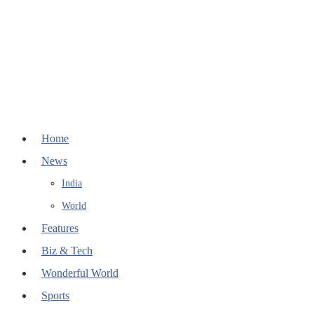
Home
News
India
World
Features
Biz & Tech
Wonderful World
Sports