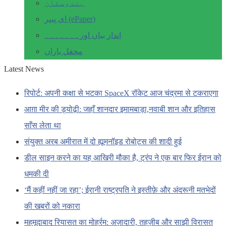
ہندوستان
ای پیپر (ePaper)
انداز بیاں اور۔۔۔۔۔۔۔
محفل یاراں
Latest News
रिपोर्ट: अपनी कक्षा से भटका SpaceX रॉकेट आज चंद्रमा से टकराएगा
आग़ा मीर की ड्योढ़ी: जहाँ शानदार इमामबाड़ा,नवाबी शान और इतिहास
साँस लेता था
संयुक्त अरब अमीरात में दो ह्यूमनॉइड रोबोट्स की शादी हुई
डील साइन करने का यह आखिरी मौका है, ट्रंप ने एक बार फिर ईरान को
धमकी दी
‘मैं कहीं नहीं जा रहा’; ईरानी राष्ट्रपति ने इस्तीफ़े और अंदरूनी मतभेदों
की खबरों को नकारा
महमूदाबाद रियासत का मोहर्रम: अज़ादारी, तहज़ीब और साझी विरासत