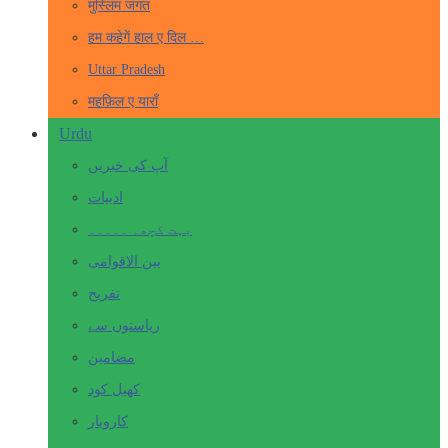
मुस्लिम जगत
हम कहेगें हाल ए दिल …
Uttar Pradesh
महफ़िल ए याराँ
Urdu
آپ کی خبریں
ادبیات
بہت کچھ۔ ۔۔۔۔۔
بین الاقوامی
تفریح
ریاستوں سے
مضامین
کھیل کود
کاروبار