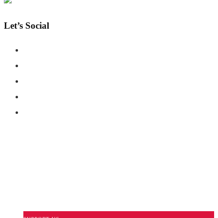
Let’s Social
COPYRIGHT © SHAHERNAMA - ALL RIGHTS RESERVED
ABOUT US
ADVERTISE WITH US
DISCLAIMER
CONTACT US